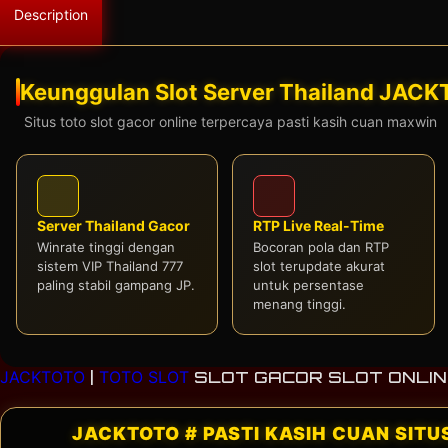
Description
Keunggulan Slot Server Thailand JAC
Situs toto slot gacor online terpercaya pasti kasih cuan maxwin
Server Thailand Gacor
RTP Live Real-Time
Winrate tinggi dengan
Bocoran pola dan RTP
sistem VIP Thailand 777
slot terupdate akurat
paling stabil gampang JP.
untuk persentase
menang tinggi.
JACKTOTO
|
TOTO SLOT
SLOT GACOR
SLOT ONLIN
JACKTOTO # PASTI KASIH CUAN SITU