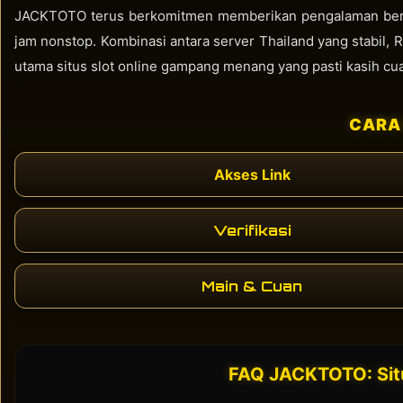
JACKTOTO terus berkomitmen memberikan pengalaman bermai
jam nonstop. Kombinasi antara server Thailand yang stabil,
utama situs slot online gampang menang yang pasti kasih cua
CARA
Akses Link
Verifikasi
Main & Cuan
FAQ JACKTOTO: Situ