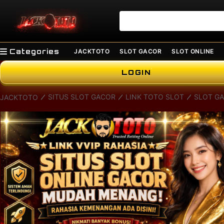
Categories
JACKTOTO
SLOT GACOR
SLOT ONLINE
LOGIN
/
/
/
SITUS SLOT GACOR
LINK TOTO SLOT
SLOT G
JACKTOTO