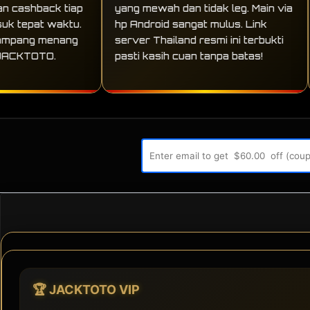
cashback tiap
yang mewah dan tidak leg. Main via
t
tepat waktu.
hp Android sangat mulus. Link
d
pang menang
server Thailand resmi ini terbukti
s
ACKTOTO.
pasti kasih cuan tanpa batas!
b
f
🏆 JACKTOTO VIP