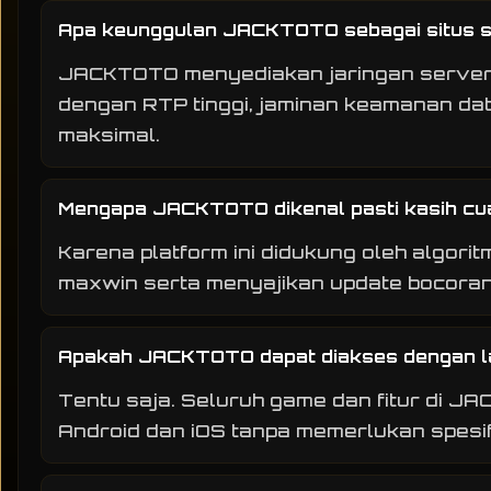
Apa keunggulan JACKTOTO sebagai situs s
JACKTOTO menyediakan jaringan server T
dengan RTP tinggi, jaminan keamanan da
maksimal.
Mengapa JACKTOTO dikenal pasti kasih cu
Karena platform ini didukung oleh algori
maxwin serta menyajikan update bocoran 
Apakah JACKTOTO dapat diakses dengan l
Tentu saja. Seluruh game dan fitur di J
Android dan iOS tanpa memerlukan spesifi