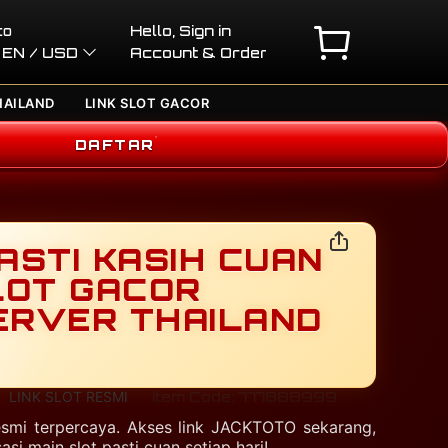
Hello, Sign in
to
 EN
/ USD
Account & Order
HAILAND
LINK SLOT GACOR
DAFTAR
ASTI KASIH CUAN
LOT GACOR
SERVER THAILAND
LINK SLOT RESMI
Item Code:
777888999
resmi terpercaya. Akses link JACKTOTO sekarang,
asi main slot pasti cuan setiap hari!