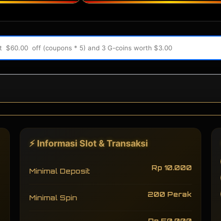
⚡ Informasi Slot & Transaksi
Rp 10.000
Minimal Deposit
200 Perak
Minimal Spin
Rp 50.000