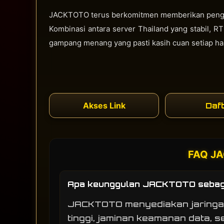
JACKTOTO terus berkomitmen memberikan pengala
Kombinasi antara server Thailand yang stabil, R
gampang menang yang pasti kasih cuan setiap har
Akses Link
Daf
FAQ JA
Apa keunggulan JACKTOTO sebagai
JACKTOTO menyediakan jaringan 
tinggi, jaminan keamanan data, 