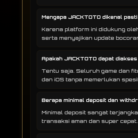
Mengapa JACKTOTO dikenal pasti 
Karena platform ini didukung ol
serta menyajikan update bocoran 
Apakah JACKTOTO dapat diakses 
Tentu saja. Seluruh game dan fi
dan iOS tanpa memerlukan spesifi
Berapa minimal deposit dan with
Minimal deposit sangat terjang
transaksi aman dan super cepat.