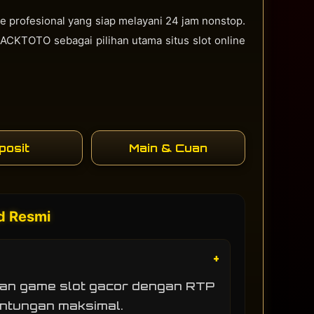
profesional yang siap melayani 24 jam nonstop.
JACKTOTO sebagai pilihan utama situs slot online
posit
Main & Cuan
d Resmi
+
han game slot gacor dengan RTP
untungan maksimal.