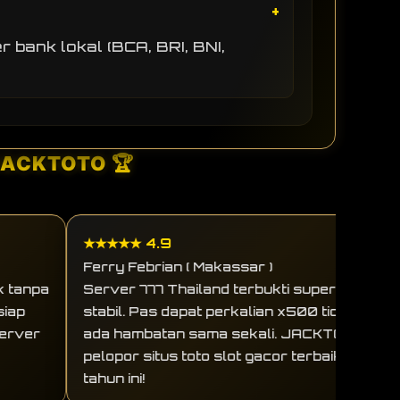
+
bank lokal (BCA, BRI, BNI,
JACKTOTO 🏆
★★★★★ 4.9
Ferry Febrian ( Makassar )
pa
Server 777 Thailand terbukti super
stabil. Pas dapat perkalian x500 tidak
r
ada hambatan sama sekali. JACKTOTO
pelopor situs toto slot gacor terbaik
tahun ini!