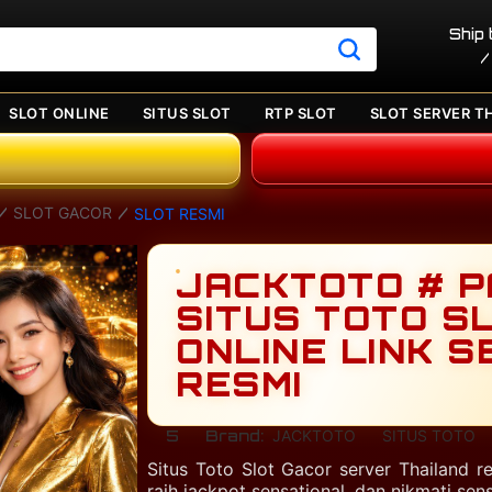
Ship 
/
SLOT ONLINE
SITUS SLOT
RTP SLOT
SLOT SERVER T
/
/
SLOT GACOR
SLOT RESMI
JACKTOTO # P
SITUS TOTO S
ONLINE LINK 
RESMI
5
Brand:
JACKTOTO
SITUS TOTO
Situs Toto Slot Gacor server Thailand 
raih jackpot sensational, dan nikmati sens