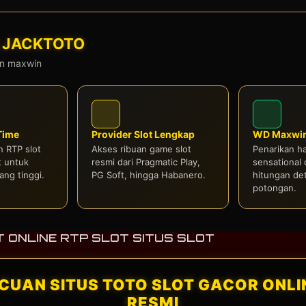
nd JACKTOTO
uan maxwin
Time
Provider Slot Lengkap
WD Maxwin 
n RTP slot
Akses ribuan game slot
Penarikan ha
t untuk
resmi dari Pragmatic Play,
sensational 
ng tinggi.
PG Soft, hingga Habanero.
hitungan det
potongan.
 ONLINE
RTP SLOT
SITUS SLOT
 CUAN SITUS TOTO SLOT GACOR ONLI
RESMI