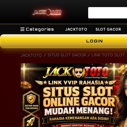
Categories
JACKTOTO
SLOT GACOR
LOGIN
/
/
SITUS SLOT GACOR
LINK TOTO SLOT
JACKTOTO