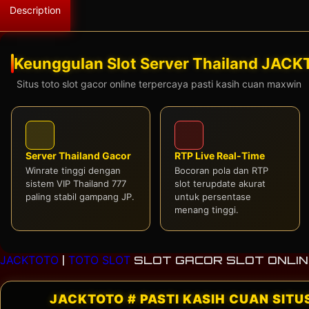
Description
Keunggulan Slot Server Thailand JAC
Situs toto slot gacor online terpercaya pasti kasih cuan maxwin
Server Thailand Gacor
RTP Live Real-Time
Winrate tinggi dengan
Bocoran pola dan RTP
sistem VIP Thailand 777
slot terupdate akurat
paling stabil gampang JP.
untuk persentase
menang tinggi.
JACKTOTO
|
TOTO SLOT
SLOT GACOR
SLOT ONLIN
JACKTOTO # PASTI KASIH CUAN SITU