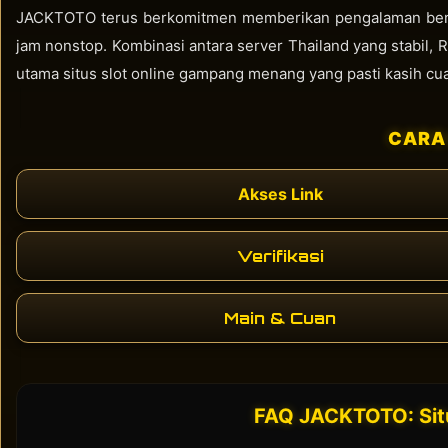
JACKTOTO terus berkomitmen memberikan pengalaman bermai
jam nonstop. Kombinasi antara server Thailand yang stabil,
utama situs slot online gampang menang yang pasti kasih cua
CARA
Akses Link
Verifikasi
Main & Cuan
FAQ JACKTOTO: Situ