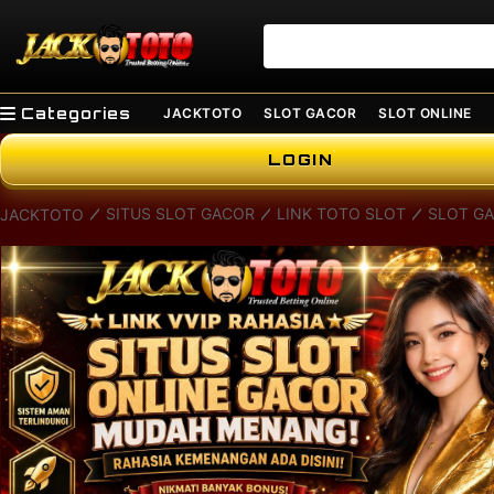
Categories
JACKTOTO
SLOT GACOR
SLOT ONLINE
LOGIN
/
/
/
SITUS SLOT GACOR
LINK TOTO SLOT
SLOT G
JACKTOTO