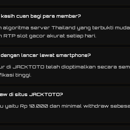
kasih cuan bagi para member?
eh algoritma server Thailand yang terbukti mu
RTP slot gacor akurat setiap hari.
dengan lancar lewat smartphone?
tur di JACKTOTO telah dioptimalkan secara se
kasi tinggi.
draw di situs JACKTOTO?
kau yaitu Rp 10.000 dan minimal withdraw sebe