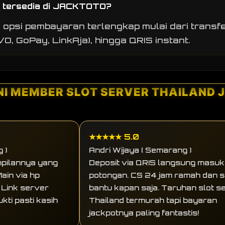
 tersedia di JACKTOTO?
i pembayaran terlengkap mulai dari transfer 
VO, GoPay, LinkAja), hingga QRIS instant.
NI MEMBER SLOT SERVER THAILAND 
★★★★★ 5.0
Andri Wijaya ( Semarang )
nnya yang
Deposit via QRIS langsung masuk tanp
ia hp
potongan. CS 24 jam ramah dan siap
 server
bantu kapan saja. Taruhan slot server
asti kasih
Thailand termurah tapi bayaran
jackpotnya paling fantastis!