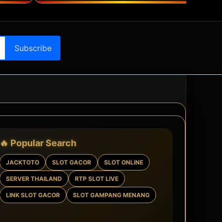
🔥 Popular Search
JACKTOTO
SLOT GACOR
SLOT ONLINE
SERVER THAILAND
RTP SLOT LIVE
LINK SLOT GACOR
SLOT GAMPANG MENANG