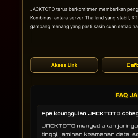
JACKTOTO terus berkomitmen memberikan pengala
Kombinasi antara server Thailand yang stabil, R
gampang menang yang pasti kasih cuan setiap har
Akses Link
Daf
FAQ JA
Apa keunggulan JACKTOTO sebagai
JACKTOTO menyediakan jaringan 
tinggi, jaminan keamanan data, 