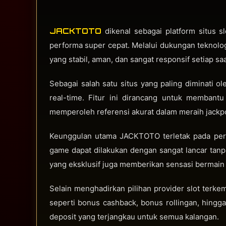
JACKTOTO
dikenal sebagai platform situs 
performa super cepat. Melalui dukungan teknolo
yang stabil, aman, dan sangat responsif setiap saa
Sebagai salah satu situs yang paling diminati o
real-time. Fitur ini dirancang untuk membant
memperoleh referensi akurat dalam meraih jackp
Keunggulan utama JACKTOTO terletak pada perfo
game dapat dilakukan dengan sangat lancar tanp
yang eksklusif juga memberikan sensasi bermain
Selain menghadirkan pilihan provider slot terk
seperti bonus cashback, bonus rollingan, hingg
deposit yang terjangkau untuk semua kalangan.