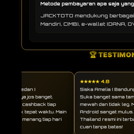
Metode pembayaran apa saja yang
JACKTOTO mendukung berbagai ops
Mandiri, CIMB), e-wallet (DANA, O
🏆 TESTIMO
★★★★★ 4.8
 ( Medan )
Siska Amelia ( Bandung )
sifnya jos banget.
Suka banget sama tampila
 dan cashback tiap
mewah dan tidak leg. Main v
asuk tepat waktu. Main
Android sangat mulus. Link
ang menang tiap hari
Thailand resmi ini terbukti p
OTO.
cuan tanpa batas!