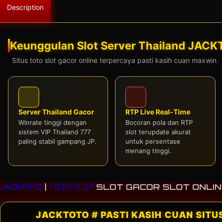
Description
Keunggulan Slot Server Thailand JAC
Situs toto slot gacor online terpercaya pasti kasih cuan maxwin
Server Thailand Gacor
RTP Live Real-Time
Winrate tinggi dengan
Bocoran pola dan RTP
sistem VIP Thailand 777
slot terupdate akurat
paling stabil gampang JP.
untuk persentase
menang tinggi.
JACKTOTO
|
TOTO SLOT
SLOT GACOR
SLOT ONLIN
JACKTOTO # PASTI KASIH CUAN SITU