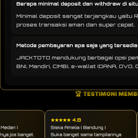
Berapa minimal deposit dan withdraw di s
Minimal deposit sangat terjangkau yaitu
proses transaksi aman dan super cepat.
Metode pembayaran apa saja yang tersedi
JACKTOTO mendukung berbagai opsi pembay
BNI, Mandiri, CIMB), e-wallet (DANA, OVO, 
🏆 TESTIMONI MEMB
★★★★★ 4.8
★
dan )
Siska Amelia ( Bandung )
A
 jos banget.
Suka banget sama tampilannya
D