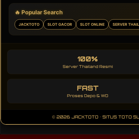
🔥 Popular Search
JACKTOTO
SLOT GACOR
SLOT ONLINE
SERVER THAI
100%
Server Thailand Resmi
FAST
Proses Depo & WD
© 2026 JACKTOTO • SITUS TOTO S