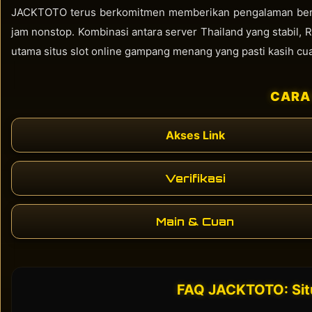
JACKTOTO terus berkomitmen memberikan pengalaman bermai
jam nonstop. Kombinasi antara server Thailand yang stabil,
utama situs slot online gampang menang yang pasti kasih cua
CARA
Akses Link
Verifikasi
Main & Cuan
FAQ JACKTOTO: Situ