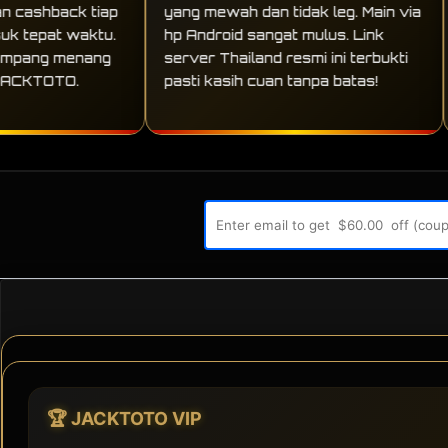
cashback tiap
yang mewah dan tidak leg. Main via
t
tepat waktu.
hp Android sangat mulus. Link
d
pang menang
server Thailand resmi ini terbukti
s
CKTOTO.
pasti kasih cuan tanpa batas!
b
f
🏆 JACKTOTO VIP