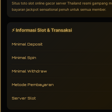
Situs toto slot online gacor server Thailand resmi gampang 
bayaran jackpot sensational penuh untuk semua member.
⚡ Informasi Slot & Transaksi
Minimal Deposit
Minimal Spin
Minimal Withdraw
Metode Pembayaran
Server Slot