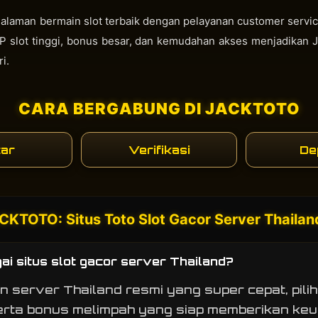
man bermain slot terbaik dengan pelayanan customer service 
TP slot tinggi, bonus besar, dan kemudahan akses menjadikan 
i.
CARA BERGABUNG DI JACKTOTO
tar
Verifikasi
De
CKTOTO: Situs Toto Slot Gacor Server Thailan
 situs slot gacor server Thailand?
server Thailand resmi yang super cepat, pili
serta bonus melimpah yang siap memberikan ke