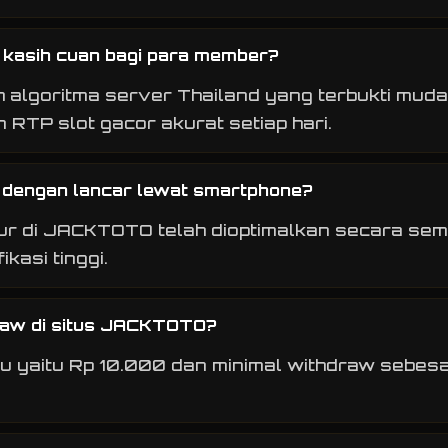
kasih cuan bagi para member?
eh algoritma server Thailand yang terbukti mu
RTP slot gacor akurat setiap hari.
dengan lancar lewat smartphone?
tur di JACKTOTO telah dioptimalkan secara se
kasi tinggi.
draw di situs JACKTOTO?
kau yaitu Rp 10.000 dan minimal withdraw sebe