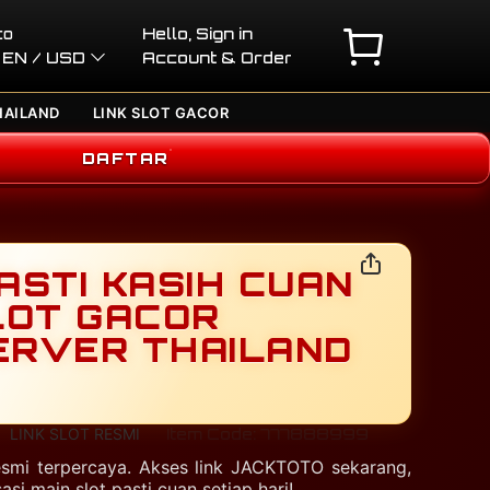
Hello, Sign in
to
 EN
/ USD
Account & Order
HAILAND
LINK SLOT GACOR
DAFTAR
ASTI KASIH CUAN
LOT GACOR
SERVER THAILAND
LINK SLOT RESMI
Item Code:
777888999
resmi terpercaya. Akses link JACKTOTO sekarang,
asi main slot pasti cuan setiap hari!