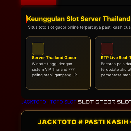
Keunggulan Slot Server Thaila
Situs toto slot gacor online terpercaya pasti kasih c
Server Thailand Gacor
RTP Live Real-
Winrate tinggi dengan
Bocoran pola da
sistem VIP Thailand 777
terupdate akura
paling stabil gampang JP.
persentase mena
JACKTOTO
|
TOTO SLOT
SLOT GACOR
SLOT
JACKTOTO # PASTI KASIH