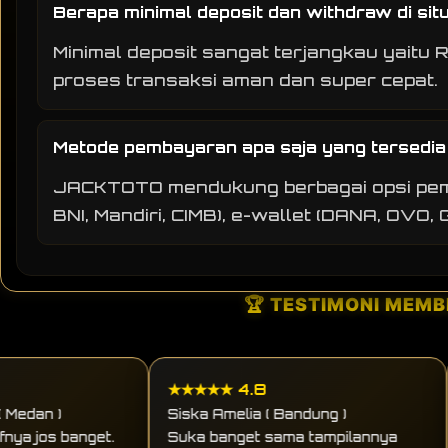
Berapa minimal deposit dan withdraw di s
Minimal deposit sangat terjangkau yaitu
proses transaksi aman dan super cepat.
Metode pembayaran apa saja yang tersedi
JACKTOTO mendukung berbagai opsi pembay
BNI, Mandiri, CIMB), e-wallet (DANA, OVO, 
🏆 TESTIMONI MEMB
★★★★★ 4.8
dan )
Siska Amelia ( Bandung )
A
a jos banget.
Suka banget sama tampilannya