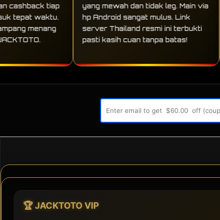
cashback tiap
yang mewah dan tidak leg. Main via
 tepat waktu.
hp Android sangat mulus. Link
d
pang menang
server Thailand resmi ini terbukti
s
ACKTOTO.
pasti kasih cuan tanpa batas!
b
f
🏆 JACKTOTO VIP