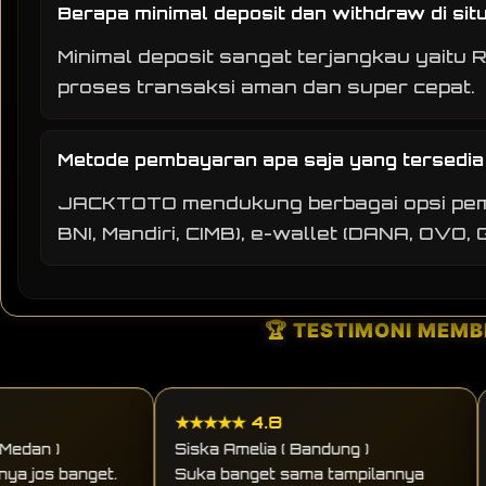
Berapa minimal deposit dan withdraw di s
Minimal deposit sangat terjangkau yaitu
proses transaksi aman dan super cepat.
Metode pembayaran apa saja yang tersedi
JACKTOTO mendukung berbagai opsi pembay
BNI, Mandiri, CIMB), e-wallet (DANA, OVO, 
🏆 TESTIMONI MEMB
★★★★★ 4.8
★
dan )
Siska Amelia ( Bandung )
A
 jos banget.
Suka banget sama tampilannya
D