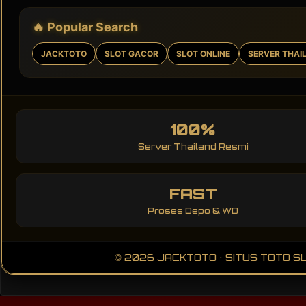
🔥 Popular Search
JACKTOTO
SLOT GACOR
SLOT ONLINE
SERVER THAI
100%
Server Thailand Resmi
FAST
Proses Depo & WD
© 2026 JACKTOTO • SITUS TOTO S