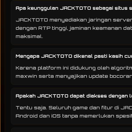
Apa keunggulan JACKTOTO sebagai situs s
JACKTOTO menyediakan jaringan server T
dengan RTP tinggi, jaminan keamanan da
maksimal.
Mengapa JACKTOTO dikenal pasti kasih cu
Karena platform ini didukung oleh algori
maxwin serta menyajikan update bocoran 
Apakah JACKTOTO dapat diakses dengan l
Tentu saja. Seluruh game dan fitur di J
Android dan iOS tanpa memerlukan spesifi