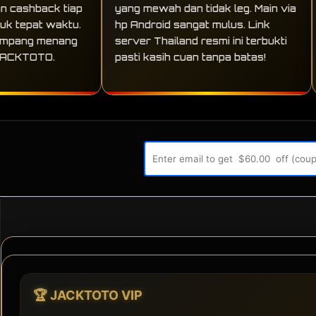
cashback tiap
yang mewah dan tidak leg. Main via
t
tepat waktu.
hp Android sangat mulus. Link
d
pang menang
server Thailand resmi ini terbukti
s
CKTOTO.
pasti kasih cuan tanpa batas!
b
f
🏆 JACKTOTO VIP