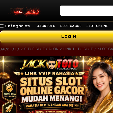
Categories
JACKTOTO
SLOT GACOR
SLOT ONLINE
LOGIN
/
/
/
SITUS SLOT GACOR
LINK TOTO SLOT
SLOT G
JACKTOTO