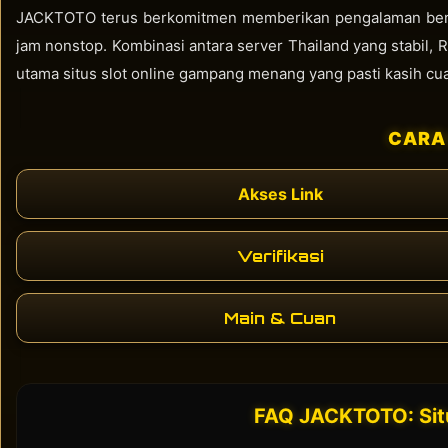
JACKTOTO terus berkomitmen memberikan pengalaman bermai
jam nonstop. Kombinasi antara server Thailand yang stabil,
utama situs slot online gampang menang yang pasti kasih cua
CARA
Akses Link
Verifikasi
Main & Cuan
FAQ JACKTOTO: Situ