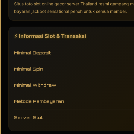
Situs toto slot online gacor server Thailand resmi gampang 
bayaran jackpot sensational penuh untuk semua member.
⚡ Informasi Slot & Transaksi
Minimal Deposit
Minimal Spin
Minimal Withdraw
Metode Pembayaran
Server Slot