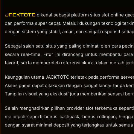
JACKTOTO
dikenal sebagai platform situs slot online g
dan performa super cepat. Melalui dukungan teknologi terk
dengan sistem yang stabil, aman, dan sangat responsif setiap
Sebagai salah satu situs yang paling diminati oleh para peci
secara real-time. Fitur ini dirancang untuk membantu pa
favorit, serta memperoleh referensi akurat dalam meraih jac
Keunggulan utama JACKTOTO terletak pada performa server Th
Akses game dapat dilakukan dengan sangat lancar tanpa ken
Tampilan visual yang eksklusif juga memberikan sensasi ber
Selain menghadirkan pilihan provider slot terkemuka sepert
melimpah seperti bonus cashback, bonus rollingan, hingga
dengan syarat minimal deposit yang terjangkau untuk semua 