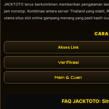
JACKTOTO terus berkomitmen memberikan pengalaman bermai
jam nonstop. Kombinasi antara server Thailand yang stabil,
utama situs slot online gampang menang yang pasti kasih cua
CARA
Akses Link
Verifikasi
Main & Cuan
FAQ JACKTOTO: Situ