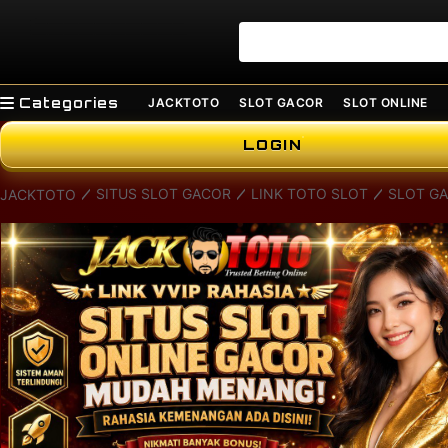
Categories
JACKTOTO
SLOT GACOR
SLOT ONLINE
LOGIN
/
/
/
SITUS SLOT GACOR
LINK TOTO SLOT
SLOT G
JACKTOTO