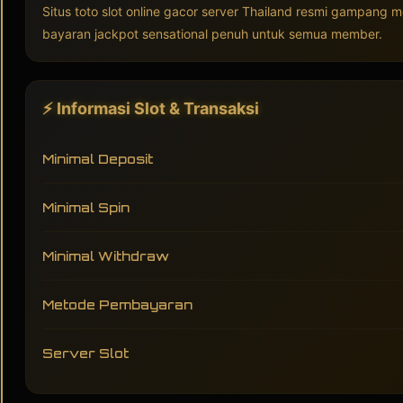
Situs toto slot online gacor server Thailand resmi gampang 
bayaran jackpot sensational penuh untuk semua member.
⚡ Informasi Slot & Transaksi
Minimal Deposit
Minimal Spin
Minimal Withdraw
Metode Pembayaran
Server Slot