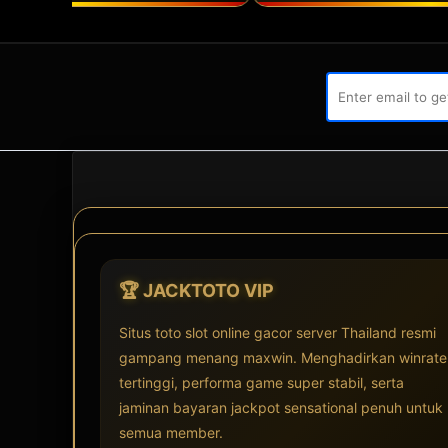
🏆 JACKTOTO VIP
Situs toto slot online gacor server Thailand resmi
gampang menang maxwin. Menghadirkan winrate
tertinggi, performa game super stabil, serta
jaminan bayaran jackpot sensational penuh untuk
semua member.