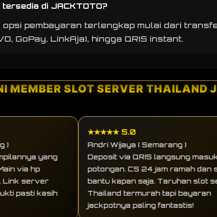
 tersedia di JACKTOTO?
i pembayaran terlengkap mulai dari transfer 
VO, GoPay, LinkAja), hingga QRIS instant.
NI MEMBER SLOT SERVER THAILAND 
★★★★★ 5.0
Andri Wijaya ( Semarang )
nnya yang
Deposit via QRIS langsung masuk tanp
ia hp
potongan. CS 24 jam ramah dan siap
 server
bantu kapan saja. Taruhan slot server
asti kasih
Thailand termurah tapi bayaran
jackpotnya paling fantastis!