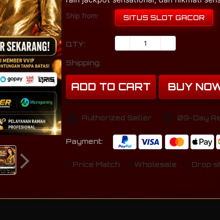
Ship from:
SITUS SLOT GACOR
QTY:
Shipping:
ADD TO CART
BUY NO
Authorized Seller
09-Day Re
Payment:
Price Match
Wholesale
Drop s