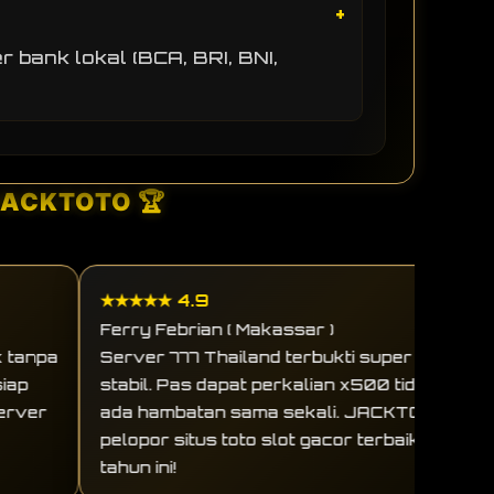
+
bank lokal (BCA, BRI, BNI,
JACKTOTO 🏆
★★★★★ 4.9
Ferry Febrian ( Makassar )
a
Server 777 Thailand terbukti super
stabil. Pas dapat perkalian x500 tidak
ada hambatan sama sekali. JACKTOTO
pelopor situs toto slot gacor terbaik
tahun ini!