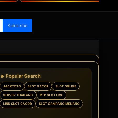
🔥 Popular Search
JACKTOTO
SLOT GACOR
SLOT ONLINE
SERVER THAILAND
RTP SLOT LIVE
LINK SLOT GACOR
SLOT GAMPANG MENANG