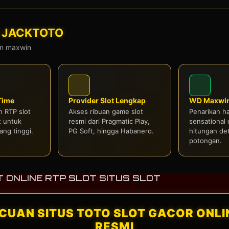
nd JACKTOTO
uan maxwin
Time
Provider Slot Lengkap
WD Maxwin 
n RTP slot
Akses ribuan game slot
Penarikan ha
t untuk
resmi dari Pragmatic Play,
sensational 
ng tinggi.
PG Soft, hingga Habanero.
hitungan det
potongan.
 ONLINE
RTP SLOT
SITUS SLOT
 CUAN SITUS TOTO SLOT GACOR ONLI
RESMI