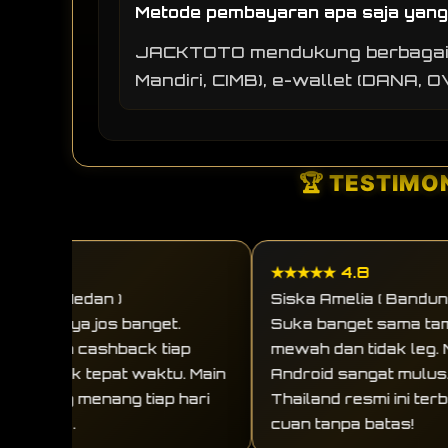
Metode pembayaran apa saja yang
JACKTOTO mendukung berbagai ops
Mandiri, CIMB), e-wallet (DANA, O
🏆 TESTIMO
★★★★★ 4.8
( Medan )
Siska Amelia ( Bandung )
sifnya jos banget.
Suka banget sama tampila
 dan cashback tiap
mewah dan tidak leg. Main v
asuk tepat waktu. Main
Android sangat mulus. Link
ang menang tiap hari
Thailand resmi ini terbukti p
OTO.
cuan tanpa batas!