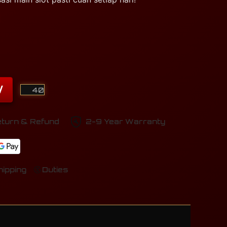
W
40
turn & Refund
2-9 Year Warranty
hipping
Duties