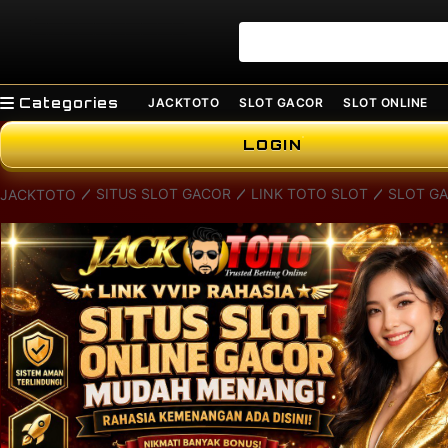
Categories
JACKTOTO
SLOT GACOR
SLOT ONLINE
LOGIN
/
/
/
SITUS SLOT GACOR
LINK TOTO SLOT
SLOT G
JACKTOTO