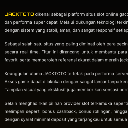
JACKTOTO
dikenal sebagai platform situs slot online g
dan performa super cepat. Melalui dukungan teknologi terk
dengan sistem yang stabil, aman, dan sangat responsif setiap
Sebagai salah satu situs yang paling diminati oleh para peci
secara real-time. Fitur ini dirancang untuk membantu pa
favorit, serta memperoleh referensi akurat dalam meraih jac
Keunggulan utama JACKTOTO terletak pada performa server Th
Akses game dapat dilakukan dengan sangat lancar tanpa ken
Tampilan visual yang eksklusif juga memberikan sensasi ber
Selain menghadirkan pilihan provider slot terkemuka sepert
melimpah seperti bonus cashback, bonus rollingan, hingga
dengan syarat minimal deposit yang terjangkau untuk semua 