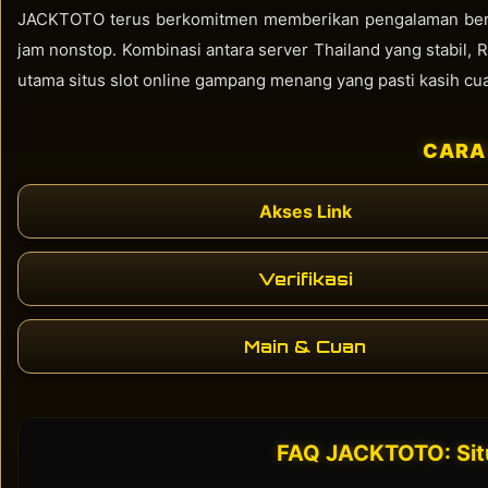
JACKTOTO terus berkomitmen memberikan pengalaman bermai
jam nonstop. Kombinasi antara server Thailand yang stabil,
utama situs slot online gampang menang yang pasti kasih cua
CARA
Akses Link
Verifikasi
Main & Cuan
FAQ JACKTOTO: Situ