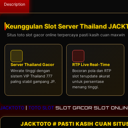
Description
Keunggulan Slot Server Thailand JAC
Situs toto slot gacor online terpercaya pasti kasih cuan maxwin
Server Thailand Gacor
RTP Live Real-Time
Winrate tinggi dengan
Bocoran pola dan RTP
sistem VIP Thailand 777
slot terupdate akurat
paling stabil gampang JP.
untuk persentase
menang tinggi.
JACKTOTO
|
TOTO SLOT
SLOT GACOR
SLOT ONLIN
JACKTOTO # PASTI KASIH CUAN SITU