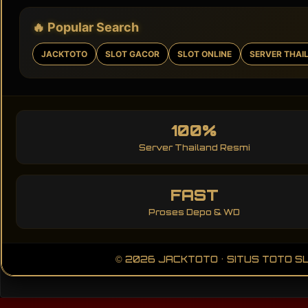
🔥 Popular Search
JACKTOTO
SLOT GACOR
SLOT ONLINE
SERVER THAI
100%
Server Thailand Resmi
FAST
Proses Depo & WD
© 2026 JACKTOTO • SITUS TOTO S