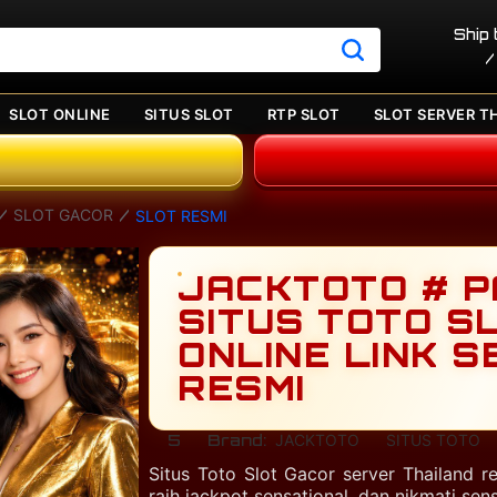
Ship 
/
SLOT ONLINE
SITUS SLOT
RTP SLOT
SLOT SERVER T
/
/
SLOT GACOR
SLOT RESMI
JACKTOTO # P
SITUS TOTO S
ONLINE LINK 
RESMI
5
Brand:
JACKTOTO
SITUS TOTO
Situs Toto Slot Gacor server Thailand 
raih jackpot sensational, dan nikmati sens