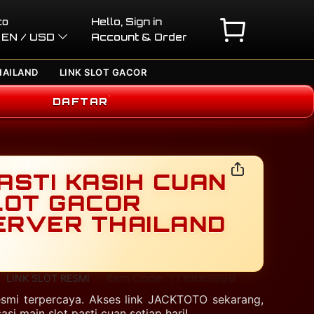
Hello, Sign in
to
 EN
/ USD
Account & Order
HAILAND
LINK SLOT GACOR
DAFTAR
ASTI KASIH CUAN
LOT GACOR
SERVER THAILAND
LINK SLOT RESMI
Item Code:
777888999
resmi terpercaya. Akses link JACKTOTO sekarang,
asi main slot pasti cuan setiap hari!