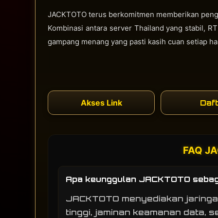
JACKTOTO terus berkomitmen memberikan pengala
Kombinasi antara server Thailand yang stabil, R
gampang menang yang pasti kasih cuan setiap har
Akses Link
Daf
FAQ JA
Apa keunggulan JACKTOTO sebagai
JACKTOTO menyediakan jaringan 
tinggi, jaminan keamanan data, 