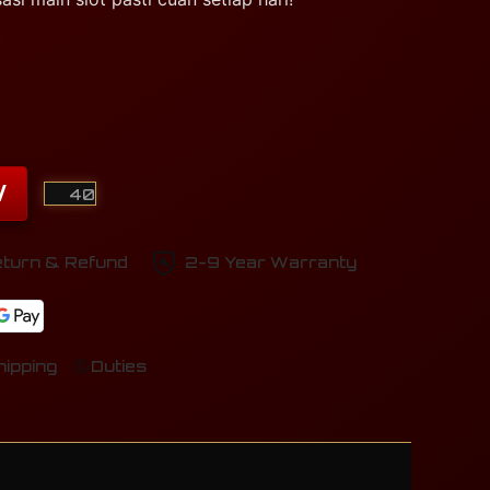
W
40
turn & Refund
2-9 Year Warranty
hipping
Duties