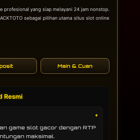
profesional yang siap melayani 24 jam nonstop.
JACKTOTO sebagai pilihan utama situs slot online
posit
Main & Cuan
d Resmi
+
han game slot gacor dengan RTP
untungan maksimal.