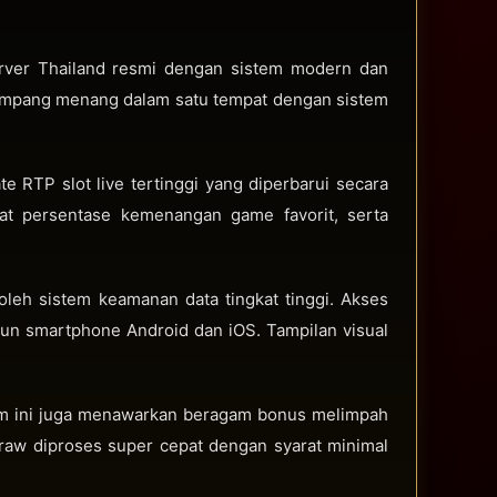
server Thailand resmi dengan sistem modern dan
 gampang menang dalam satu tempat dengan sistem
e RTP slot live tertinggi yang diperbarui secara
hat persentase kemenangan game favorit, serta
leh sistem keamanan data tingkat tinggi. Akses
pun smartphone Android dan iOS. Tampilan visual
form ini juga menawarkan beragam bonus melimpah
draw diproses super cepat dengan syarat minimal