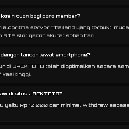
kasih cuan bagi para member?
eh algoritma server Thailand yang terbukti mu
RTP slot gacor akurat setiap hari.
dengan lancar lewat smartphone?
tur di JACKTOTO telah dioptimalkan secara se
kasi tinggi.
draw di situs JACKTOTO?
kau yaitu Rp 10.000 dan minimal withdraw sebe