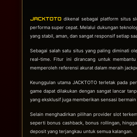
JACKTOTO
dikenal sebagai platform situs 
performa super cepat. Melalui dukungan teknolo
yang stabil, aman, dan sangat responsif setiap saa
Sebagai salah satu situs yang paling diminati o
real-time. Fitur ini dirancang untuk membant
memperoleh referensi akurat dalam meraih jackp
Keunggulan utama JACKTOTO terletak pada perfo
game dapat dilakukan dengan sangat lancar tanp
yang eksklusif juga memberikan sensasi bermain
Selain menghadirkan pilihan provider slot terk
seperti bonus cashback, bonus rollingan, hingg
deposit yang terjangkau untuk semua kalangan.