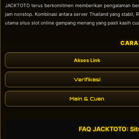
JACKTOTO terus berkomitmen memberikan pengalaman bermai
jam nonstop. Kombinasi antara server Thailand yang stabil,
utama situs slot online gampang menang yang pasti kasih cua
CARA
Akses Link
Verifikasi
Main & Cuan
FAQ JACKTOTO: Situ