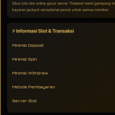
Situs toto slot online gacor server Thailand resmi gampang 
bayaran jackpot sensational penuh untuk semua member.
⚡ Informasi Slot & Transaksi
Minimal Deposit
Minimal Spin
Minimal Withdraw
Metode Pembayaran
Server Slot