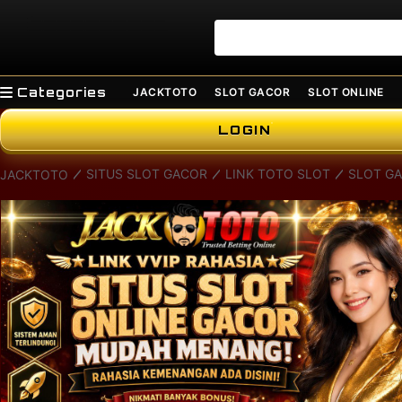
Categories
JACKTOTO
SLOT GACOR
SLOT ONLINE
LOGIN
/
/
/
SITUS SLOT GACOR
LINK TOTO SLOT
SLOT G
JACKTOTO