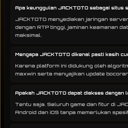
Apa keunggulan JACKTOTO sebagai situs s
JACKTOTO menyediakan jaringan server T
dengan RTP tinggi, jaminan keamanan da
maksimal.
Mengapa JACKTOTO dikenal pasti kasih cu
Karena platform ini didukung oleh algori
maxwin serta menyajikan update bocoran 
Apakah JACKTOTO dapat diakses dengan l
Tentu saja. Seluruh game dan fitur di J
Android dan iOS tanpa memerlukan spesifi