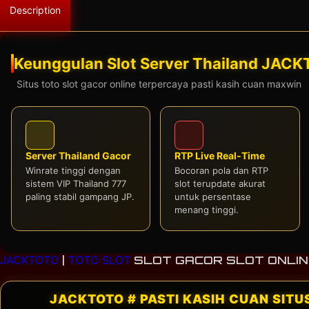
Description
Keunggulan Slot Server Thailand JAC
Situs toto slot gacor online terpercaya pasti kasih cuan maxwin
Server Thailand Gacor
RTP Live Real-Time
Winrate tinggi dengan
Bocoran pola dan RTP
sistem VIP Thailand 777
slot terupdate akurat
paling stabil gampang JP.
untuk persentase
menang tinggi.
JACKTOTO
|
TOTO SLOT
SLOT GACOR
SLOT ONLIN
JACKTOTO # PASTI KASIH CUAN SITU