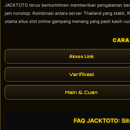
JACKTOTO terus berkomitmen memberikan pengalaman bermai
jam nonstop. Kombinasi antara server Thailand yang stabil,
utama situs slot online gampang menang yang pasti kasih cua
CARA
Akses Link
Verifikasi
Main & Cuan
FAQ JACKTOTO: Situ