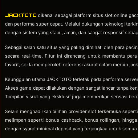
JACKTOTO
dikenal sebagai platform situs slot online g
dan performa super cepat. Melalui dukungan teknologi terk
dengan sistem yang stabil, aman, dan sangat responsif setiap
Sebagai salah satu situs yang paling diminati oleh para peci
secara real-time. Fitur ini dirancang untuk membantu pa
favorit, serta memperoleh referensi akurat dalam meraih jac
Keunggulan utama JACKTOTO terletak pada performa server Th
Akses game dapat dilakukan dengan sangat lancar tanpa ken
Tampilan visual yang eksklusif juga memberikan sensasi ber
Selain menghadirkan pilihan provider slot terkemuka sepert
melimpah seperti bonus cashback, bonus rollingan, hingga
dengan syarat minimal deposit yang terjangkau untuk semua 