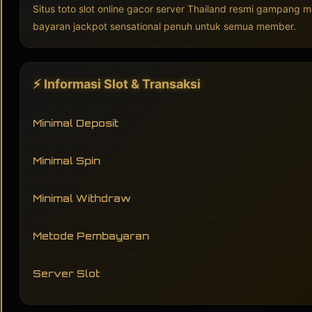
Situs toto slot online gacor server Thailand resmi gampang 
bayaran jackpot sensational penuh untuk semua member.
⚡ Informasi Slot & Transaksi
Minimal Deposit
Minimal Spin
Minimal Withdraw
Metode Pembayaran
Server Slot