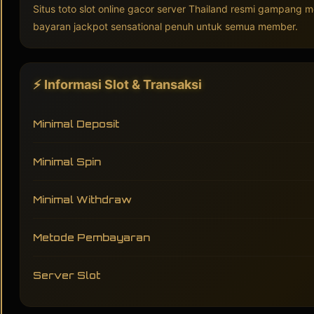
Situs toto slot online gacor server Thailand resmi gampang 
bayaran jackpot sensational penuh untuk semua member.
⚡ Informasi Slot & Transaksi
Minimal Deposit
Minimal Spin
Minimal Withdraw
Metode Pembayaran
Server Slot