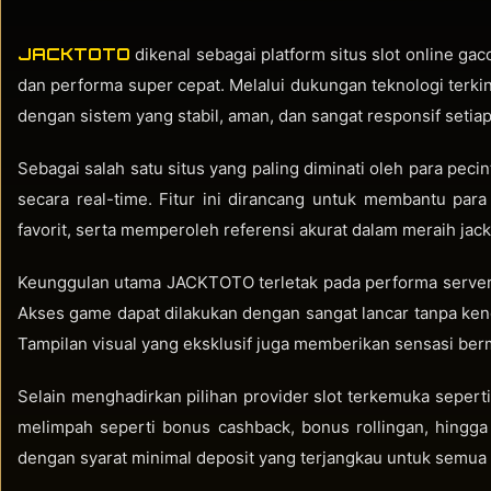
JACKTOTO
dikenal sebagai platform situs slot online g
dan performa super cepat. Melalui dukungan teknologi terk
dengan sistem yang stabil, aman, dan sangat responsif setiap
Sebagai salah satu situs yang paling diminati oleh para peci
secara real-time. Fitur ini dirancang untuk membantu pa
favorit, serta memperoleh referensi akurat dalam meraih jac
Keunggulan utama JACKTOTO terletak pada performa server Th
Akses game dapat dilakukan dengan sangat lancar tanpa ken
Tampilan visual yang eksklusif juga memberikan sensasi ber
Selain menghadirkan pilihan provider slot terkemuka sepert
melimpah seperti bonus cashback, bonus rollingan, hingga
dengan syarat minimal deposit yang terjangkau untuk semua 