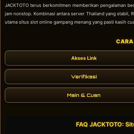
JACKTOTO terus berkomitmen memberikan pengalaman bermai
jam nonstop. Kombinasi antara server Thailand yang stabil,
utama situs slot online gampang menang yang pasti kasih cua
CARA
Akses Link
Verifikasi
Main & Cuan
FAQ JACKTOTO: Situ