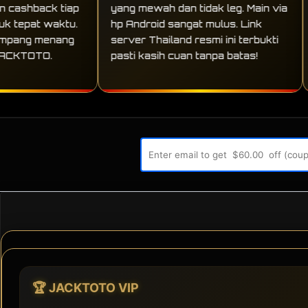
ashback tiap
yang mewah dan tidak leg. Main via
t
tepat waktu.
hp Android sangat mulus. Link
d
pang menang
server Thailand resmi ini terbukti
s
CKTOTO.
pasti kasih cuan tanpa batas!
b
f
🏆 JACKTOTO VIP