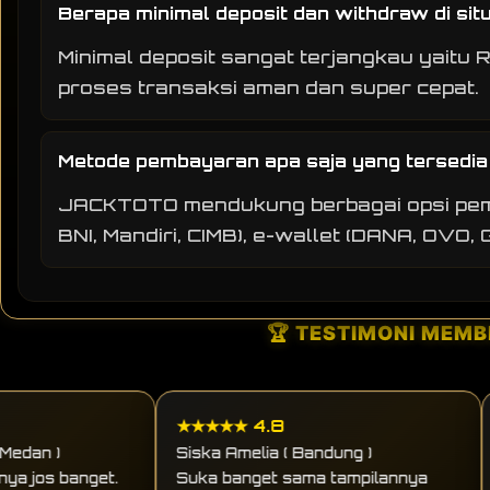
Berapa minimal deposit dan withdraw di s
Minimal deposit sangat terjangkau yaitu
proses transaksi aman dan super cepat.
Metode pembayaran apa saja yang tersedi
JACKTOTO mendukung berbagai opsi pembay
BNI, Mandiri, CIMB), e-wallet (DANA, OVO, 
🏆 TESTIMONI MEMB
★★★★★ 4.8
★
an )
Siska Amelia ( Bandung )
A
 jos banget.
Suka banget sama tampilannya
D