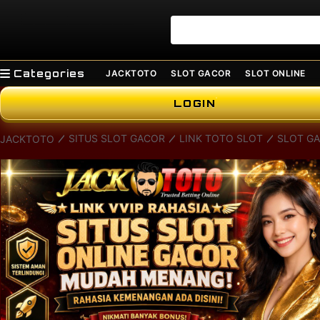
Categories
JACKTOTO
SLOT GACOR
SLOT ONLINE
LOGIN
/
/
/
SITUS SLOT GACOR
LINK TOTO SLOT
SLOT G
JACKTOTO