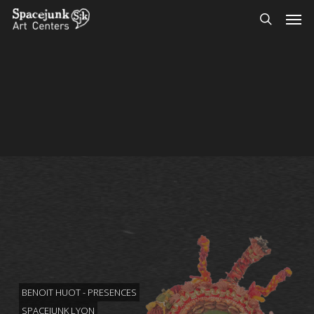
Skip
Men
to
search
main
content
BENOIT HUOT - PRESENCES
SPACEJUNK LYON