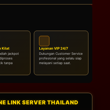
Kilat
Layanan VIP 24/7
diah jackpot
Dukungan Customer Service
diproses
profesional yang selalu siap
ik tanpa
melayani setiap saat.
NE LINK SERVER THAILAND