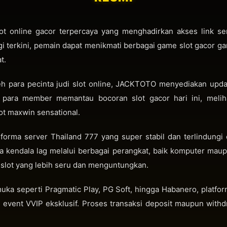
slot online gacor terpercaya yang menghadirkan akses link 
gi terkini, pemain dapat menikmati berbagai game slot gacor
t.
leh para pecinta judi slot online, JACKTOTO menyediakan updat
u para member memantau bocoran slot gacor hari ini, meli
ot maxwin sensational.
rma server Thailand 777 yang super stabil dan terlindungi o
a kendala lag melalui berbagai perangkat, baik komputer mau
 slot yang lebih seru dan menguntungkan.
emuka seperti Pragmatic Play, PG Soft, hingga Habanero, plat
a event VVIP eksklusif. Proses transaksi deposit maupun with