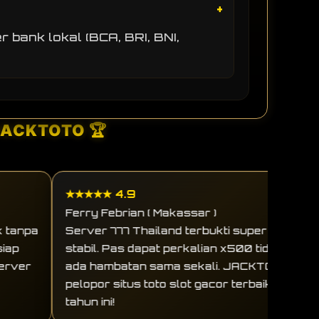
+
bank lokal (BCA, BRI, BNI,
JACKTOTO 🏆
★★★★★ 4.9
Ferry Febrian ( Makassar )
pa
Server 777 Thailand terbukti super
stabil. Pas dapat perkalian x500 tidak
r
ada hambatan sama sekali. JACKTOTO
pelopor situs toto slot gacor terbaik
tahun ini!