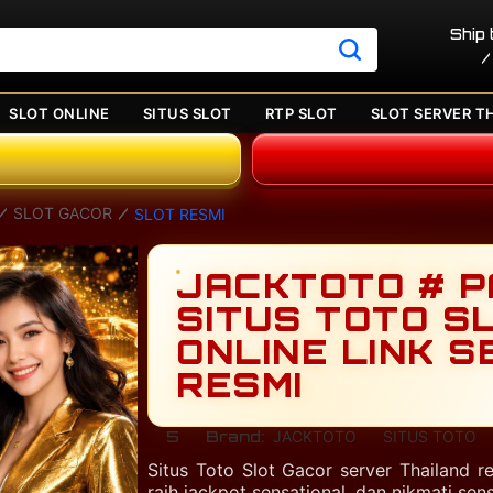
Ship 
/
SLOT ONLINE
SITUS SLOT
RTP SLOT
SLOT SERVER T
/
/
SLOT GACOR
SLOT RESMI
JACKTOTO # P
SITUS TOTO S
ONLINE LINK 
RESMI
5
Brand:
JACKTOTO
SITUS TOTO
Situs Toto Slot Gacor server Thailand 
raih jackpot sensational, dan nikmati sens