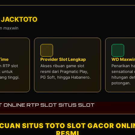
nd JACKTOTO
uan maxwin
Time
Provider Slot Lengkap
WD Maxwin 
n RTP slot
Akses ribuan game slot
Penarikan ha
t untuk
resmi dari Pragmatic Play,
sensational 
ng tinggi.
PG Soft, hingga Habanero.
hitungan det
potongan.
 ONLINE
RTP SLOT
SITUS SLOT
 CUAN SITUS TOTO SLOT GACOR ONLI
RESMI