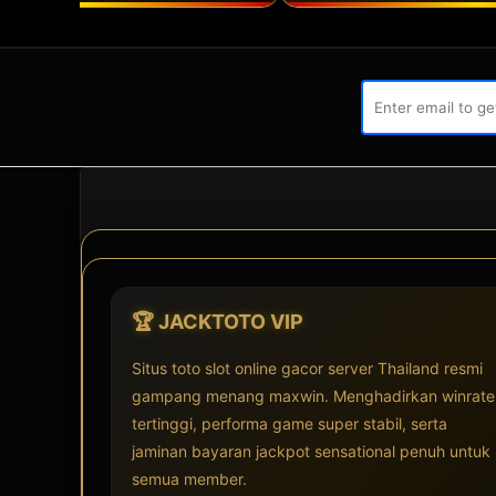
🏆 JACKTOTO VIP
Situs toto slot online gacor server Thailand resmi
gampang menang maxwin. Menghadirkan winrate
tertinggi, performa game super stabil, serta
jaminan bayaran jackpot sensational penuh untuk
semua member.