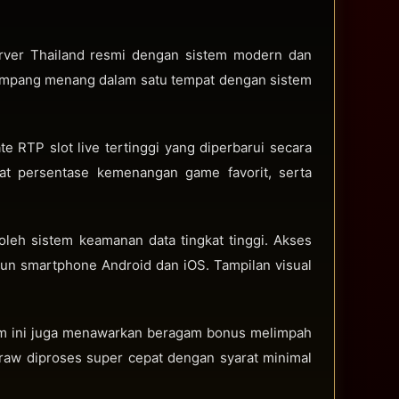
server Thailand resmi dengan sistem modern dan
 gampang menang dalam satu tempat dengan sistem
e RTP slot live tertinggi yang diperbarui secara
hat persentase kemenangan game favorit, serta
leh sistem keamanan data tingkat tinggi. Akses
pun smartphone Android dan iOS. Tampilan visual
form ini juga menawarkan beragam bonus melimpah
draw diproses super cepat dengan syarat minimal