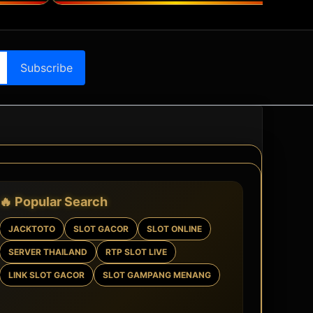
🔥 Popular Search
JACKTOTO
SLOT GACOR
SLOT ONLINE
SERVER THAILAND
RTP SLOT LIVE
LINK SLOT GACOR
SLOT GAMPANG MENANG