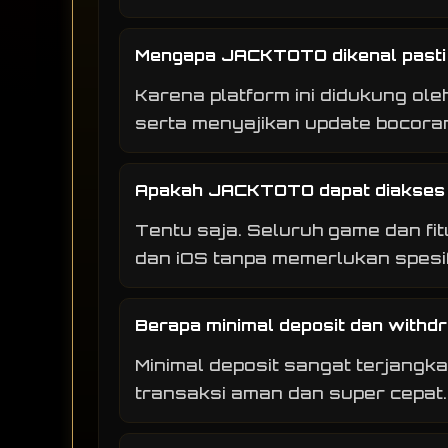
Mengapa JACKTOTO dikenal pasti 
Karena platform ini didukung ol
serta menyajikan update bocoran 
Apakah JACKTOTO dapat diakses 
Tentu saja. Seluruh game dan fi
dan iOS tanpa memerlukan spesifi
Berapa minimal deposit dan with
Minimal deposit sangat terjang
transaksi aman dan super cepat.