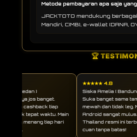
Metode pembayaran apa saja yang
JACKTOTO mendukung berbagai ops
Mandiri, CIMB), e-wallet (DANA, O
🏆 TESTIMO
★★★★★ 4.8
 ( Medan )
Siska Amelia ( Bandung )
sifnya jos banget.
Suka banget sama tampila
 dan cashback tiap
mewah dan tidak leg. Main 
asuk tepat waktu. Main
Android sangat mulus. Lin
ang menang tiap hari
Thailand resmi ini terbukti 
OTO.
cuan tanpa batas!