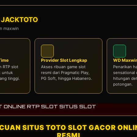
nd JACKTOTO
uan maxwin
Time
Provider Slot Lengkap
WD Maxwin 
n RTP slot
Akses ribuan game slot
Penarikan ha
t untuk
resmi dari Pragmatic Play,
sensational 
ng tinggi.
PG Soft, hingga Habanero.
hitungan det
potongan.
 ONLINE
RTP SLOT
SITUS SLOT
 CUAN SITUS TOTO SLOT GACOR ONLI
RESMI