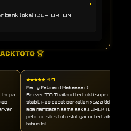
+
bank lokal (BCA, BRI, BNI,
JACKTOTO 🏆
★★★★★ 4.9
Ferry Febrian ( Makassar )
pa
Server 777 Thailand terbukti super
stabil. Pas dapat perkalian x500 tidak
r
ada hambatan sama sekali. JACKTOTO
pelopor situs toto slot gacor terbaik
tahun ini!