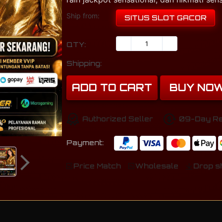
Ship from:
SITUS SLOT GACOR
QTY:
Shipping:
ADD TO CART
BUY NO
Authorized Seller
09-Day Re
Payment:
Price Match
Wholesale
Drop s