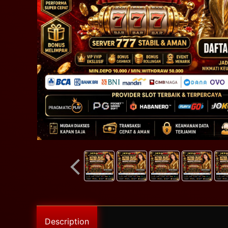
Description