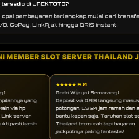
 tersedia di JACKTOTO?
i pembayaran terlengkap mulai dari transfer 
VO, GoPay, LinkAja), hingga QRIS instant.
NI MEMBER SLOT SERVER THAILAND 
★★★★★ 5.0
Andri Wijaya ( Semarang )
nnya yang
Deposit via QRIS langsung masuk tan
via hp
potongan. CS 24 jam ramah dan siap
k server
bantu kapan saja. Taruhan slot serve
pasti kasih
Thailand termurah tapi bayaran
jackpotnya paling fantastis!