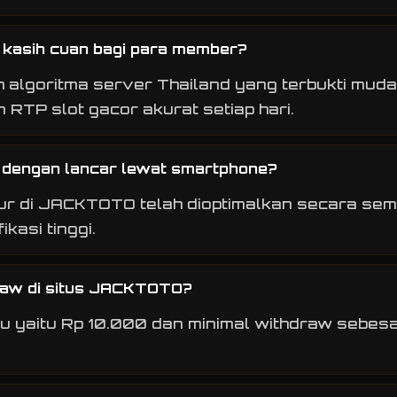
kasih cuan bagi para member?
eh algoritma server Thailand yang terbukti mu
RTP slot gacor akurat setiap hari.
dengan lancar lewat smartphone?
tur di JACKTOTO telah dioptimalkan secara se
kasi tinggi.
draw di situs JACKTOTO?
kau yaitu Rp 10.000 dan minimal withdraw sebe