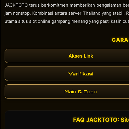
JACKTOTO terus berkomitmen memberikan pengalaman bermai
jam nonstop. Kombinasi antara server Thailand yang stabil,
utama situs slot online gampang menang yang pasti kasih cua
CARA
Akses Link
Verifikasi
Main & Cuan
FAQ JACKTOTO: Situ