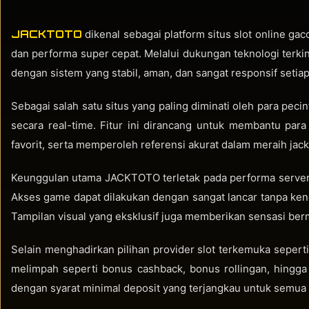
JACKTOTO
dikenal sebagai platform situs slot online g
dan performa super cepat. Melalui dukungan teknologi terk
dengan sistem yang stabil, aman, dan sangat responsif setiap
Sebagai salah satu situs yang paling diminati oleh para peci
secara real-time. Fitur ini dirancang untuk membantu pa
favorit, serta memperoleh referensi akurat dalam meraih jac
Keunggulan utama JACKTOTO terletak pada performa server Th
Akses game dapat dilakukan dengan sangat lancar tanpa ken
Tampilan visual yang eksklusif juga memberikan sensasi ber
Selain menghadirkan pilihan provider slot terkemuka sepert
melimpah seperti bonus cashback, bonus rollingan, hingga
dengan syarat minimal deposit yang terjangkau untuk semua 