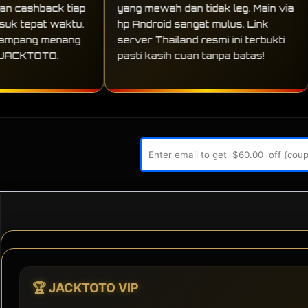
cashback tiap
yang mewah dan tidak leg. Main via
 tepat waktu.
hp Android sangat mulus. Link
mpang menang
server Thailand resmi ini terbukti
ACKTOTO.
pasti kasih cuan tanpa batas!
🏆 JACKTOTO VIP