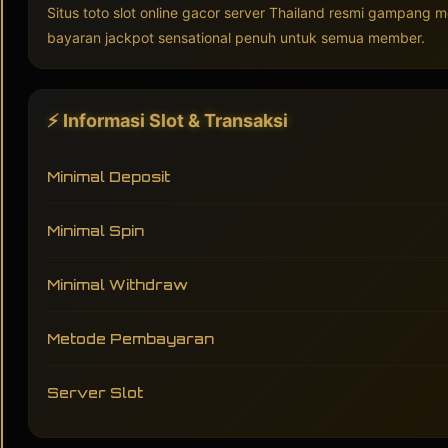
Situs toto slot online gacor server Thailand resmi gampang 
bayaran jackpot sensational penuh untuk semua member.
⚡ Informasi Slot & Transaksi
Minimal Deposit
Minimal Spin
Minimal Withdraw
Metode Pembayaran
Server Slot