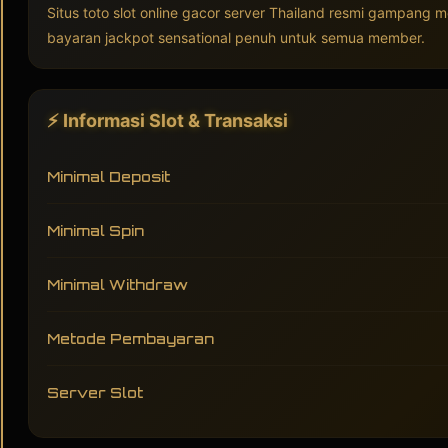
Situs toto slot online gacor server Thailand resmi gampang 
bayaran jackpot sensational penuh untuk semua member.
⚡ Informasi Slot & Transaksi
Minimal Deposit
Minimal Spin
Minimal Withdraw
Metode Pembayaran
Server Slot