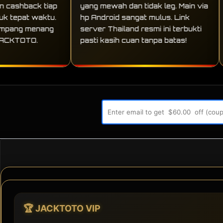
ashback tiap
yang mewah dan tidak leg. Main via
t
tepat waktu.
hp Android sangat mulus. Link
d
pang menang
server Thailand resmi ini terbukti
s
CKTOTO.
pasti kasih cuan tanpa batas!
b
f
🏆 JACKTOTO VIP