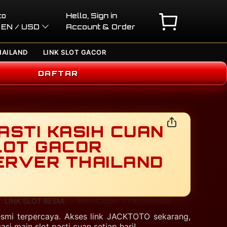
Hello, Sign in
to
 EN
/ USD
Account & Order
HAILAND
LINK SLOT GACOR
DAFTAR
ASTI KASIH CUAN
LOT GACOR
SERVER THAILAND
LINK SLOT RESMI
Item Code:
777888999
resmi terpercaya. Akses link JACKTOTO sekarang,
asi main slot pasti cuan setiap hari!