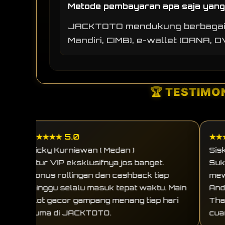
Metode pembayaran apa saja yang
JACKTOTO mendukung berbagai ops
Mandiri, CIMB), e-wallet (DANA, O
🏆 TESTIMO
★★★★★ 5.0
★★★★★ 
Dicky Kurniawan ( Medan )
Siska Am
Fitur VIP eksklusifnya jos banget.
Suka ba
Bonus rollingan dan cashback tiap
mewah da
minggu selalu masuk tepat waktu. Main
Android 
slot gacor gampang menang tiap hari
Thailand 
cuma di JACKTOTO.
cuan tan