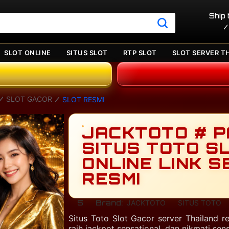
Ship 
/
SLOT ONLINE
SITUS SLOT
RTP SLOT
SLOT SERVER T
/
/
SLOT GACOR
SLOT RESMI
JACKTOTO # P
SITUS TOTO S
ONLINE LINK 
RESMI
5
Brand:
JACKTOTO
SITUS TOTO
Situs Toto Slot Gacor server Thailand 
raih jackpot sensational, dan nikmati sens