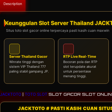
Description
Keunggulan Slot Server Thailand JAC
Situs toto slot gacor online terpercaya pasti kasih cuan maxwin
Server Thailand Gacor
RTP Live Real-Time
Winrate tinggi dengan
Bocoran pola dan RTP
sistem VIP Thailand 777
slot terupdate akurat
paling stabil gampang JP.
untuk persentase
menang tinggi.
JACKTOTO
|
TOTO SLOT
SLOT GACOR
SLOT ONLIN
JACKTOTO # PASTI KASIH CUAN SITU