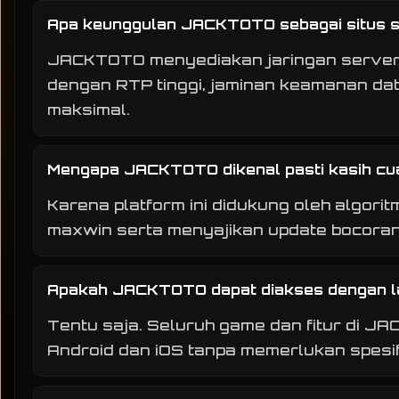
Apa keunggulan JACKTOTO sebagai situs s
JACKTOTO menyediakan jaringan server T
dengan RTP tinggi, jaminan keamanan da
maksimal.
Mengapa JACKTOTO dikenal pasti kasih cu
Karena platform ini didukung oleh algori
maxwin serta menyajikan update bocoran 
Apakah JACKTOTO dapat diakses dengan l
Tentu saja. Seluruh game dan fitur di J
Android dan iOS tanpa memerlukan spesifi