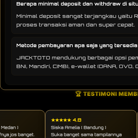
Berapa minimal deposit dan withdraw di s
Minimal deposit sangat terjangkau yaitu
proses transaksi aman dan super cepat.
Metode pembayaran apa saja yang tersedi
JACKTOTO mendukung berbagai opsi pembay
BNI, Mandiri, CIMB), e-wallet (DANA, OVO, 
🏆 TESTIMONI MEMB
★★★★★ 4.8
dan )
Siska Amelia ( Bandung )
A
a jos banget.
Suka banget sama tampilannya
D