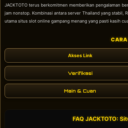
JACKTOTO terus berkomitmen memberikan pengalaman bermai
jam nonstop. Kombinasi antara server Thailand yang stabil,
utama situs slot online gampang menang yang pasti kasih cua
CARA
Akses Link
Verifikasi
Main & Cuan
FAQ JACKTOTO: Situ