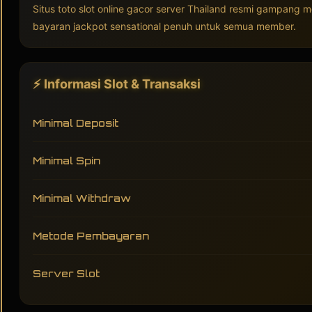
Situs toto slot online gacor server Thailand resmi gampang 
bayaran jackpot sensational penuh untuk semua member.
⚡ Informasi Slot & Transaksi
Minimal Deposit
Minimal Spin
Minimal Withdraw
Metode Pembayaran
Server Slot