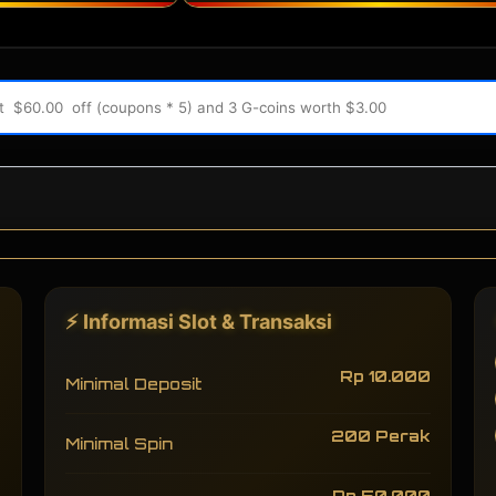
⚡ Informasi Slot & Transaksi
Rp 10.000
Minimal Deposit
200 Perak
Minimal Spin
Rp 50.000