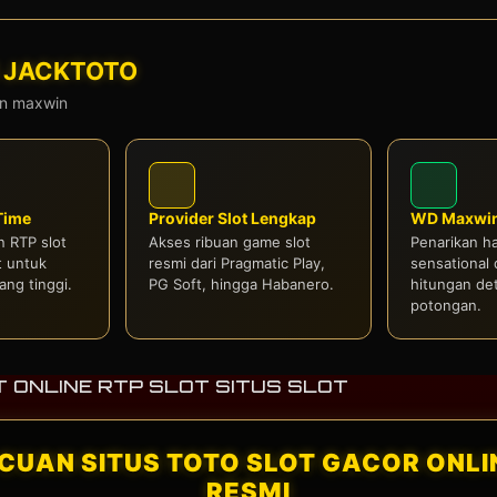
nd JACKTOTO
uan maxwin
Time
Provider Slot Lengkap
WD Maxwin 
n RTP slot
Akses ribuan game slot
Penarikan ha
t untuk
resmi dari Pragmatic Play,
sensational 
ng tinggi.
PG Soft, hingga Habanero.
hitungan det
potongan.
 ONLINE
RTP SLOT
SITUS SLOT
 CUAN SITUS TOTO SLOT GACOR ONLI
RESMI