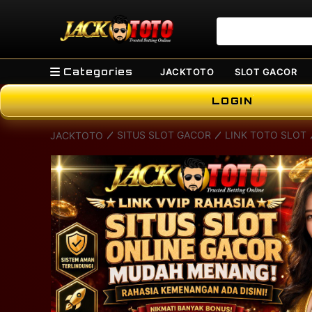
Categories
JACKTOTO
SLOT GACOR
LOGIN
/
/
SITUS SLOT GACOR
LINK TOTO SLOT
JACKTOTO