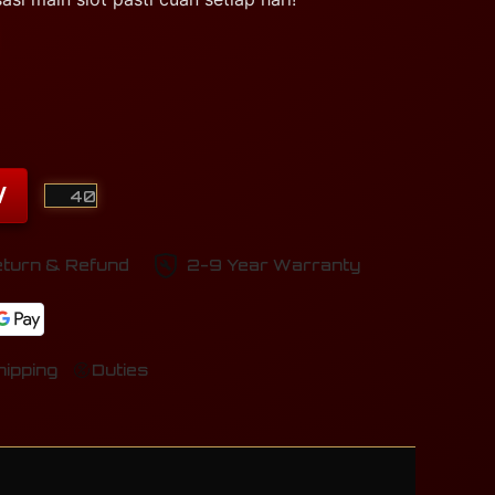
W
40
turn & Refund
2-9 Year Warranty
hipping
Duties