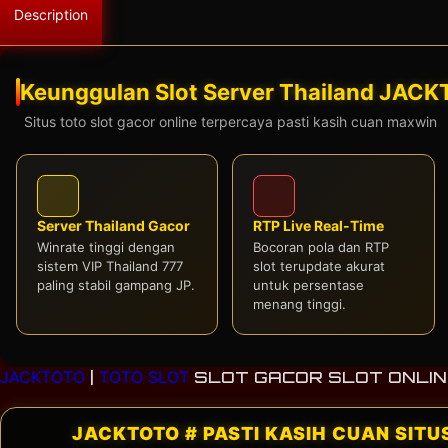
Description
Keunggulan Slot Server Thailand JAC
Situs toto slot gacor online terpercaya pasti kasih cuan maxwin
Server Thailand Gacor
RTP Live Real-Time
Winrate tinggi dengan
Bocoran pola dan RTP
sistem VIP Thailand 777
slot terupdate akurat
paling stabil gampang JP.
untuk persentase
menang tinggi.
JACKTOTO
|
TOTO SLOT
SLOT GACOR
SLOT ONLIN
JACKTOTO # PASTI KASIH CUAN SITU