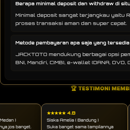
Berapa minimal deposit dan withdraw di s
Minimal deposit sangat terjangkau yaitu
proses transaksi aman dan super cepat.
Metode pembayaran apa saja yang tersedi
JACKTOTO mendukung berbagai opsi pembay
BNI, Mandiri, CIMB), e-wallet (DANA, OVO, 
🏆 TESTIMONI MEMB
★★★★★ 4.8
★
an )
Siska Amelia ( Bandung )
A
 jos banget.
Suka banget sama tampilannya
D