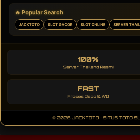
🔥 Popular Search
JACKTOTO
SLOT GACOR
SLOT ONLINE
SERVER THAI
100%
Server Thailand Resmi
FAST
Proses Depo & WD
© 2026 JACKTOTO • SITUS TOTO S