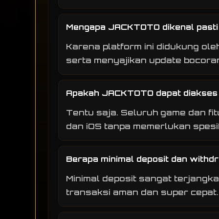
Mengapa JACKTOTO dikenal pasti 
Karena platform ini didukung ol
serta menyajikan update bocoran 
Apakah JACKTOTO dapat diakses 
Tentu saja. Seluruh game dan fi
dan iOS tanpa memerlukan spesifi
Berapa minimal deposit dan with
Minimal deposit sangat terjang
transaksi aman dan super cepat.