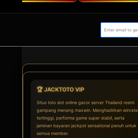
🏆 JACKTOTO VIP
Situs toto slot online gacor server Thailand resmi
gampang menang maxwin. Menghadirkan winrate
tertinggi, performa game super stabil, serta
jaminan bayaran jackpot sensational penuh untuk
semua member.