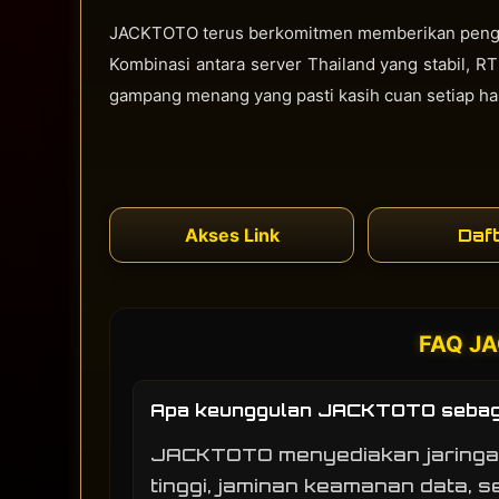
JACKTOTO terus berkomitmen memberikan pengala
Kombinasi antara server Thailand yang stabil, R
gampang menang yang pasti kasih cuan setiap har
Akses Link
Daf
FAQ JA
Apa keunggulan JACKTOTO sebagai
JACKTOTO menyediakan jaringan 
tinggi, jaminan keamanan data, 