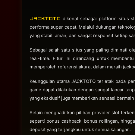
JACKTOTO
dikenal sebagai platform situs 
performa super cepat. Melalui dukungan teknolo
yang stabil, aman, dan sangat responsif setiap saa
Sebagai salah satu situs yang paling diminati o
real-time. Fitur ini dirancang untuk membant
memperoleh referensi akurat dalam meraih jackp
Keunggulan utama JACKTOTO terletak pada perfo
game dapat dilakukan dengan sangat lancar tanp
yang eksklusif juga memberikan sensasi bermain
Selain menghadirkan pilihan provider slot terk
seperti bonus cashback, bonus rollingan, hingg
deposit yang terjangkau untuk semua kalangan.