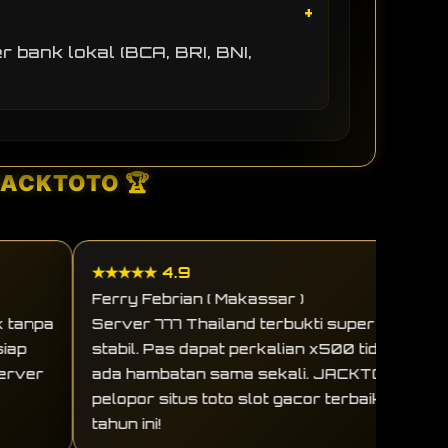
+
bank lokal (BCA, BRI, BNI,
JACKTOTO 🏆
★★★★★ 4.9
Ferry Febrian ( Makassar )
pa
Server 777 Thailand terbukti super
stabil. Pas dapat perkalian x500 tidak
r
ada hambatan sama sekali. JACKTOTO
pelopor situs toto slot gacor terbaik
tahun ini!