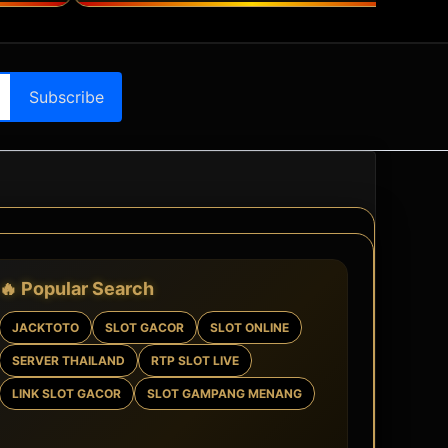
🔥 Popular Search
JACKTOTO
SLOT GACOR
SLOT ONLINE
SERVER THAILAND
RTP SLOT LIVE
LINK SLOT GACOR
SLOT GAMPANG MENANG