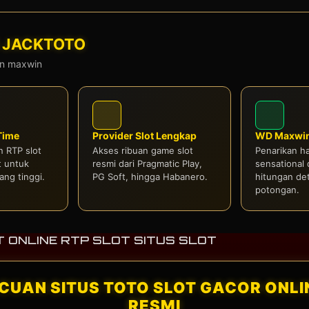
nd JACKTOTO
uan maxwin
Time
Provider Slot Lengkap
WD Maxwin 
n RTP slot
Akses ribuan game slot
Penarikan ha
t untuk
resmi dari Pragmatic Play,
sensational 
ng tinggi.
PG Soft, hingga Habanero.
hitungan det
potongan.
 ONLINE
RTP SLOT
SITUS SLOT
 CUAN SITUS TOTO SLOT GACOR ONLI
RESMI