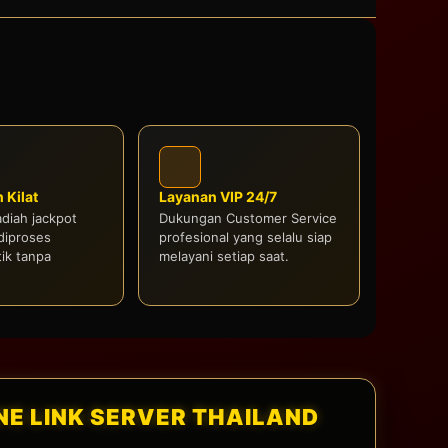
Kilat
Layanan VIP 24/7
diah jackpot
Dukungan Customer Service
diproses
profesional yang selalu siap
ik tanpa
melayani setiap saat.
NE LINK SERVER THAILAND