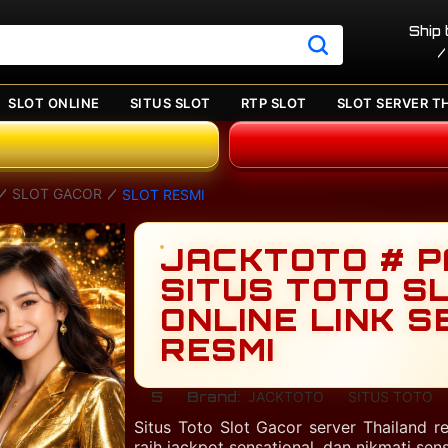
Ship 
/
SLOT ONLINE
SITUS SLOT
RTP SLOT
SLOT SERVER T
/
/
SLOT GACOR
SLOT RESMI
JACKTOTO # P
SITUS TOTO S
ONLINE LINK 
RESMI
5
Brand:
JACKTOTO
SITUS TOTO
Situs Toto Slot Gacor server Thailand 
raih jackpot sensational, dan nikmati sens