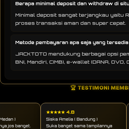
Berapa minimal deposit dan withdraw di s
Minimal deposit sangat terjangkau yaitu
proses transaksi aman dan super cepat.
Metode pembayaran apa saja yang tersedi
JACKTOTO mendukung berbagai opsi pembay
BNI, Mandiri, CIMB), e-wallet (DANA, OVO, 
🏆 TESTIMONI MEMB
★★★★★ 4.8
★
an )
Siska Amelia ( Bandung )
An
 jos banget.
Suka banget sama tampilannya
De