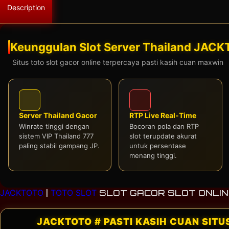
Description
Keunggulan Slot Server Thailand JAC
Situs toto slot gacor online terpercaya pasti kasih cuan maxwin
Server Thailand Gacor
RTP Live Real-Time
Winrate tinggi dengan
Bocoran pola dan RTP
sistem VIP Thailand 777
slot terupdate akurat
paling stabil gampang JP.
untuk persentase
menang tinggi.
JACKTOTO
|
TOTO SLOT
SLOT GACOR
SLOT ONLIN
JACKTOTO # PASTI KASIH CUAN SITU