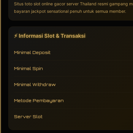
Situs toto slot online gacor server Thailand resmi gampang 
bayaran jackpot sensational penuh untuk semua member.
⚡ Informasi Slot & Transaksi
Minimal Deposit
Minimal Spin
Minimal Withdraw
Metode Pembayaran
Server Slot