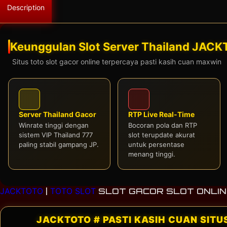
Description
Keunggulan Slot Server Thailand JAC
Situs toto slot gacor online terpercaya pasti kasih cuan maxwin
Server Thailand Gacor
RTP Live Real-Time
Winrate tinggi dengan
Bocoran pola dan RTP
sistem VIP Thailand 777
slot terupdate akurat
paling stabil gampang JP.
untuk persentase
menang tinggi.
JACKTOTO
|
TOTO SLOT
SLOT GACOR
SLOT ONLIN
JACKTOTO # PASTI KASIH CUAN SITU