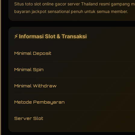
Situs toto slot online gacor server Thailand resmi gampang 
bayaran jackpot sensational penuh untuk semua member.
⚡ Informasi Slot & Transaksi
Minimal Deposit
Minimal Spin
Minimal Withdraw
Metode Pembayaran
Server Slot