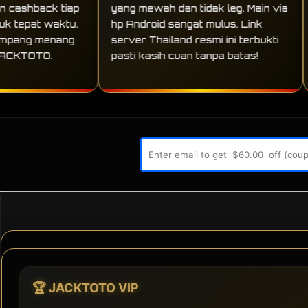
cashback tiap
yang mewah dan tidak leg. Main via
t
tepat waktu.
hp Android sangat mulus. Link
d
pang menang
server Thailand resmi ini terbukti
s
CKTOTO.
pasti kasih cuan tanpa batas!
b
f
🏆 JACKTOTO VIP