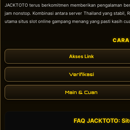
JACKTOTO terus berkomitmen memberikan pengalaman bermai
jam nonstop. Kombinasi antara server Thailand yang stabil,
utama situs slot online gampang menang yang pasti kasih cua
CARA
Akses Link
Verifikasi
Main & Cuan
FAQ JACKTOTO: Situ