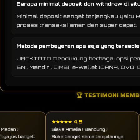
Berapa minimal deposit dan withdraw di s
Minimal deposit sangat terjangkau yaitu
proses transaksi aman dan super cepat.
Metode pembayaran apa saja yang tersedi
JACKTOTO mendukung berbagai opsi pembay
BNI, Mandiri, CIMB), e-wallet (DANA, OVO, 
🏆 TESTIMONI MEMB
★★★★★ 4.8
dan )
Siska Amelia ( Bandung )
A
a jos banget.
Suka banget sama tampilannya
D