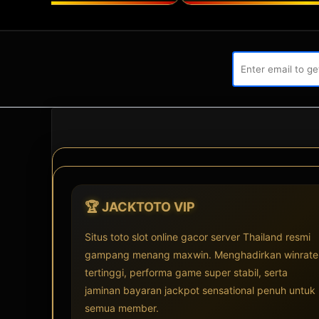
🏆 JACKTOTO VIP
Situs toto slot online gacor server Thailand resmi
gampang menang maxwin. Menghadirkan winrate
tertinggi, performa game super stabil, serta
jaminan bayaran jackpot sensational penuh untuk
semua member.