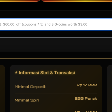
⚡ Informasi Slot & Transaksi
Rp 10.000
Minimal Deposit
200 Perak
Minimal Spin
Rp 50.000