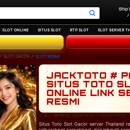
Ship 
/
SLOT ONLINE
SITUS SLOT
RTP SLOT
SLOT SERVER T
/
/
SLOT GACOR
SLOT RESMI
JACKTOTO # P
SITUS TOTO S
ONLINE LINK 
RESMI
5
Brand:
JACKTOTO
SITUS TOTO
Situs Toto Slot Gacor server Thailand 
raih jackpot sensational, dan nikmati sens