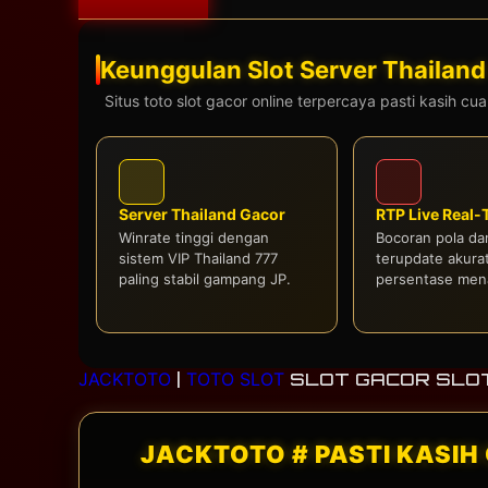
Keunggulan Slot Server Thaila
Situs toto slot gacor online terpercaya pasti kasih c
Server Thailand Gacor
RTP Live Real-
Winrate tinggi dengan
Bocoran pola da
sistem VIP Thailand 777
terupdate akura
paling stabil gampang JP.
persentase mena
JACKTOTO
|
TOTO SLOT
SLOT GACOR
SLOT
JACKTOTO # PASTI KASIH