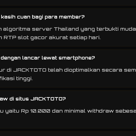
kasih cuan bagi para member?
eh algoritma server Thailand yang terbukti mu
RTP slot gacor akurat setiap hari.
dengan lancar lewat smartphone?
tur di JACKTOTO telah dioptimalkan secara se
kasi tinggi.
draw di situs JACKTOTO?
kau yaitu Rp 10.000 dan minimal withdraw sebe