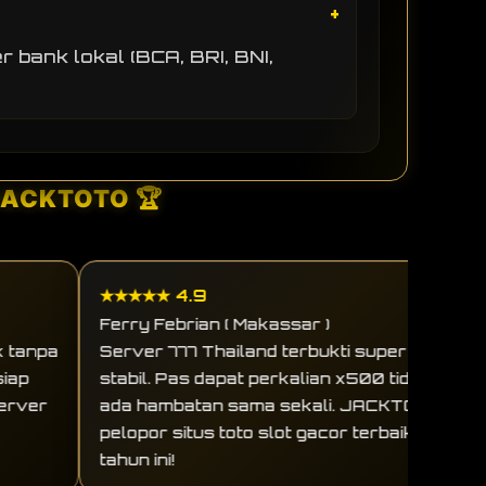
+
bank lokal (BCA, BRI, BNI,
JACKTOTO 🏆
★★★★★ 4.9
Ferry Febrian ( Makassar )
pa
Server 777 Thailand terbukti super
stabil. Pas dapat perkalian x500 tidak
r
ada hambatan sama sekali. JACKTOTO
pelopor situs toto slot gacor terbaik
tahun ini!