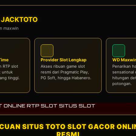
nd JACKTOTO
uan maxwin
Time
Provider Slot Lengkap
WD Maxwin 
n RTP slot
Akses ribuan game slot
Penarikan ha
t untuk
resmi dari Pragmatic Play,
sensational 
ng tinggi.
PG Soft, hingga Habanero.
hitungan det
potongan.
 ONLINE
RTP SLOT
SITUS SLOT
 CUAN SITUS TOTO SLOT GACOR ONLI
RESMI