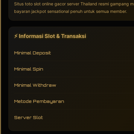
Situs toto slot online gacor server Thailand resmi gampang 
bayaran jackpot sensational penuh untuk semua member.
⚡ Informasi Slot & Transaksi
Minimal Deposit
Minimal Spin
Minimal Withdraw
Metode Pembayaran
Server Slot