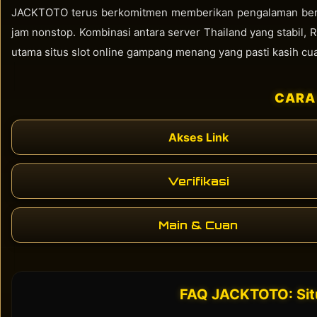
JACKTOTO terus berkomitmen memberikan pengalaman bermai
jam nonstop. Kombinasi antara server Thailand yang stabil,
utama situs slot online gampang menang yang pasti kasih cua
CARA
Akses Link
Verifikasi
Main & Cuan
FAQ JACKTOTO: Situ