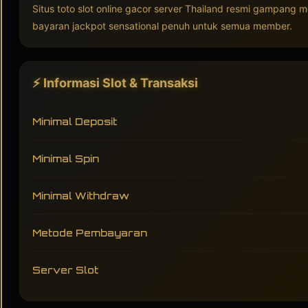
Situs toto slot online gacor server Thailand resmi gampang 
bayaran jackpot sensational penuh untuk semua member.
⚡ Informasi Slot & Transaksi
Minimal Deposit
Minimal Spin
Minimal Withdraw
Metode Pembayaran
Server Slot