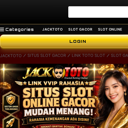
Categories
JACKTOTO
SLOT GACOR
SLOT ONLINE
LOGIN
/
/
/
SITUS SLOT GACOR
LINK TOTO SLOT
SLOT G
JACKTOTO