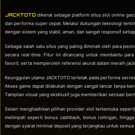
JACKTOTO
dikenal sebagai platform situs slot online g
dan performa super cepat. Melalui dukungan teknologi terk
dengan sistem yang stabil, aman, dan sangat responsif setiap
Sebagai salah satu situs yang paling diminati oleh para peci
secara real-time. Fitur ini dirancang untuk membantu pa
favorit, serta memperoleh referensi akurat dalam meraih jac
Keunggulan utama JACKTOTO terletak pada performa server Th
Akses game dapat dilakukan dengan sangat lancar tanpa ken
Tampilan visual yang eksklusif juga memberikan sensasi ber
Selain menghadirkan pilihan provider slot terkemuka sepert
melimpah seperti bonus cashback, bonus rollingan, hingga
dengan syarat minimal deposit yang terjangkau untuk semua 