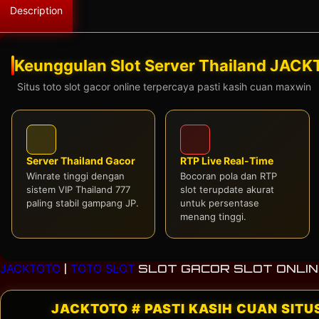
Description
Keunggulan Slot Server Thailand JAC
Situs toto slot gacor online terpercaya pasti kasih cuan maxwin
Server Thailand Gacor
RTP Live Real-Time
Winrate tinggi dengan
Bocoran pola dan RTP
sistem VIP Thailand 777
slot terupdate akurat
paling stabil gampang JP.
untuk persentase
menang tinggi.
JACKTOTO
|
TOTO SLOT
SLOT GACOR
SLOT ONLIN
JACKTOTO # PASTI KASIH CUAN SITU