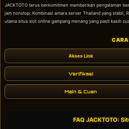
JACKTOTO terus berkomitmen memberikan pengalaman bermai
jam nonstop. Kombinasi antara server Thailand yang stabil,
utama situs slot online gampang menang yang pasti kasih cua
CARA
Akses Link
Verifikasi
Main & Cuan
FAQ JACKTOTO: Situ