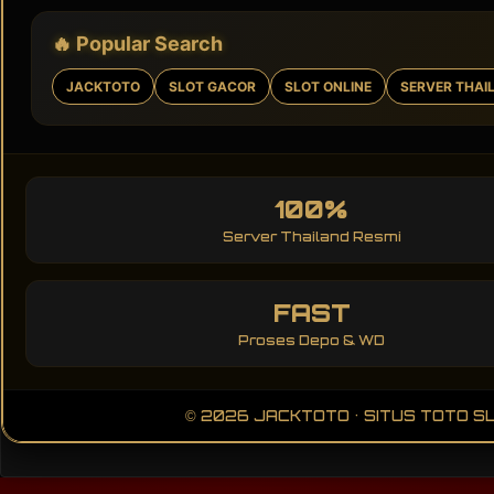
🔥 Popular Search
JACKTOTO
SLOT GACOR
SLOT ONLINE
SERVER THAI
100%
Server Thailand Resmi
FAST
Proses Depo & WD
© 2026 JACKTOTO • SITUS TOTO S