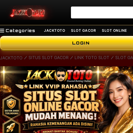
Categories
JACKTOTO
SLOT GACOR
SLOT ONLINE
LOGIN
/
/
/
SITUS SLOT GACOR
LINK TOTO SLOT
SLOT G
JACKTOTO