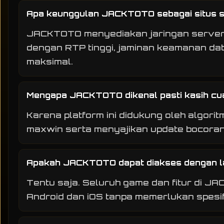
Apa keunggulan JACKTOTO sebagai situs s
JACKTOTO menyediakan jaringan server T
dengan RTP tinggi, jaminan keamanan da
maksimal.
Mengapa JACKTOTO dikenal pasti kasih cu
Karena platform ini didukung oleh algori
maxwin serta menyajikan update bocoran 
Apakah JACKTOTO dapat diakses dengan l
Tentu saja. Seluruh game dan fitur di J
Android dan iOS tanpa memerlukan spesifi