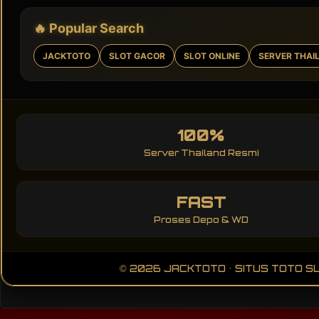
🔥 Popular Search
JACKTOTO
SLOT GACOR
SLOT ONLINE
SERVER THAI
100%
Server Thailand Resmi
FAST
Proses Depo & WD
© 2026 JACKTOTO • SITUS TOTO S