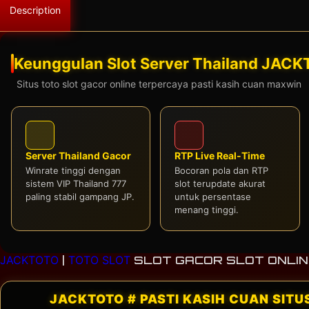
Description
Keunggulan Slot Server Thailand JAC
Situs toto slot gacor online terpercaya pasti kasih cuan maxwin
Server Thailand Gacor
RTP Live Real-Time
Winrate tinggi dengan
Bocoran pola dan RTP
sistem VIP Thailand 777
slot terupdate akurat
paling stabil gampang JP.
untuk persentase
menang tinggi.
JACKTOTO
|
TOTO SLOT
SLOT GACOR
SLOT ONLIN
JACKTOTO # PASTI KASIH CUAN SITU