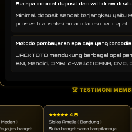
Berapa minimal deposit dan withdraw di s
Minimal deposit sangat terjangkau yaitu
proses transaksi aman dan super cepat.
Metode pembayaran apa saja yang tersedi
JACKTOTO mendukung berbagai opsi pembay
BNI, Mandiri, CIMB), e-wallet (DANA, OVO, 
🏆 TESTIMONI MEMB
★★★★★ 4.8
★
dan )
Siska Amelia ( Bandung )
A
 jos banget.
Suka banget sama tampilannya
D