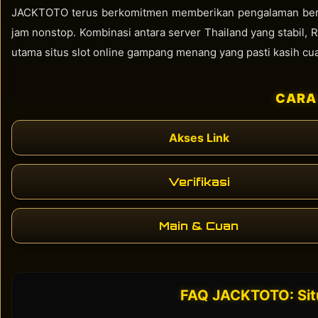
JACKTOTO terus berkomitmen memberikan pengalaman bermai
jam nonstop. Kombinasi antara server Thailand yang stabil,
utama situs slot online gampang menang yang pasti kasih cua
CARA
Akses Link
Verifikasi
Main & Cuan
FAQ JACKTOTO: Situ