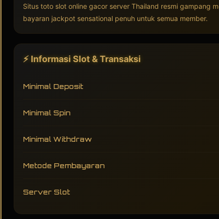
Situs toto slot online gacor server Thailand resmi gampang 
bayaran jackpot sensational penuh untuk semua member.
⚡ Informasi Slot & Transaksi
Minimal Deposit
Minimal Spin
Minimal Withdraw
Metode Pembayaran
Server Slot