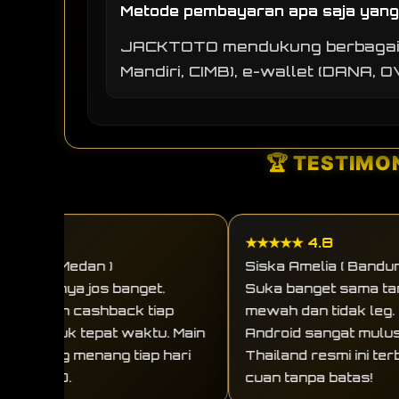
Metode pembayaran apa saja yang
JACKTOTO mendukung berbagai ops
Mandiri, CIMB), e-wallet (DANA, O
🏆 TESTIMO
★★★★★ 4.8
n ( Medan )
Siska Amelia ( Bandung )
usifnya jos banget.
Suka banget sama tampil
n dan cashback tiap
mewah dan tidak leg. Main 
masuk tepat waktu. Main
Android sangat mulus. Lin
pang menang tiap hari
Thailand resmi ini terbukti
TOTO.
cuan tanpa batas!