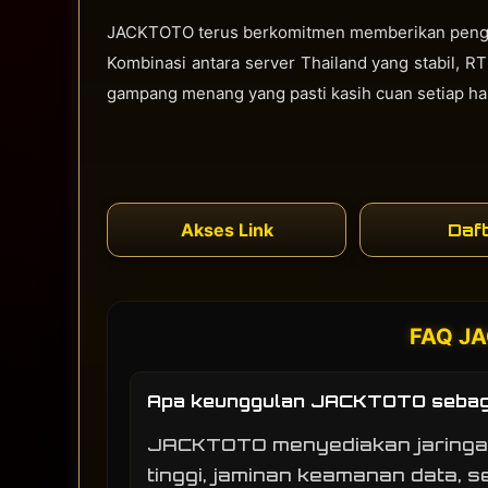
JACKTOTO terus berkomitmen memberikan pengala
Kombinasi antara server Thailand yang stabil, R
gampang menang yang pasti kasih cuan setiap har
Akses Link
Daf
FAQ JA
Apa keunggulan JACKTOTO sebagai
JACKTOTO menyediakan jaringan 
tinggi, jaminan keamanan data, 