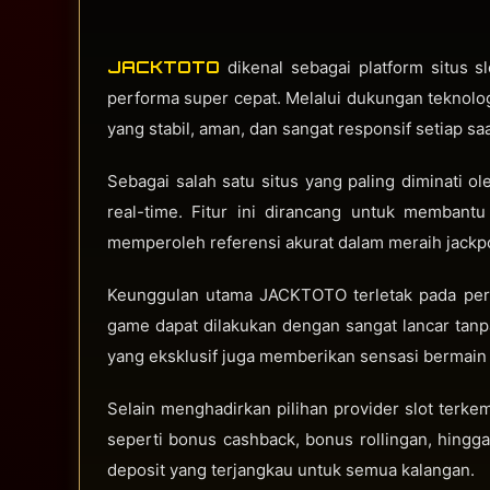
JACKTOTO
dikenal sebagai platform situs 
performa super cepat. Melalui dukungan teknolo
yang stabil, aman, dan sangat responsif setiap saa
Sebagai salah satu situs yang paling diminati o
real-time. Fitur ini dirancang untuk membant
memperoleh referensi akurat dalam meraih jackp
Keunggulan utama JACKTOTO terletak pada perfo
game dapat dilakukan dengan sangat lancar tanp
yang eksklusif juga memberikan sensasi bermain
Selain menghadirkan pilihan provider slot terk
seperti bonus cashback, bonus rollingan, hingg
deposit yang terjangkau untuk semua kalangan.