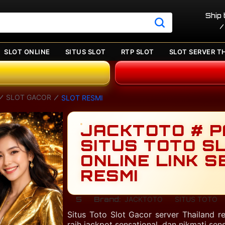
Ship 
/
SLOT ONLINE
SITUS SLOT
RTP SLOT
SLOT SERVER T
/
/
SLOT GACOR
SLOT RESMI
JACKTOTO # P
SITUS TOTO S
ONLINE LINK 
RESMI
5
Brand:
JACKTOTO
SITUS TOTO
Situs Toto Slot Gacor server Thailand 
raih jackpot sensational, dan nikmati sens