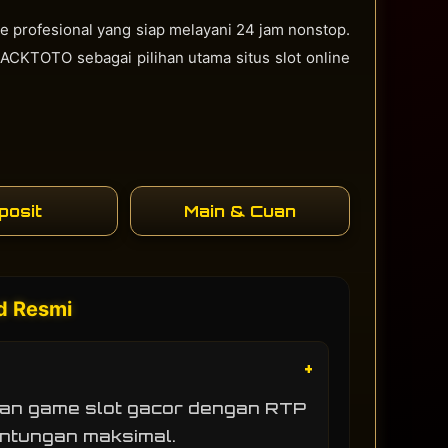
profesional yang siap melayani 24 jam nonstop.
JACKTOTO sebagai pilihan utama situs slot online
posit
Main & Cuan
d Resmi
+
han game slot gacor dengan RTP
untungan maksimal.