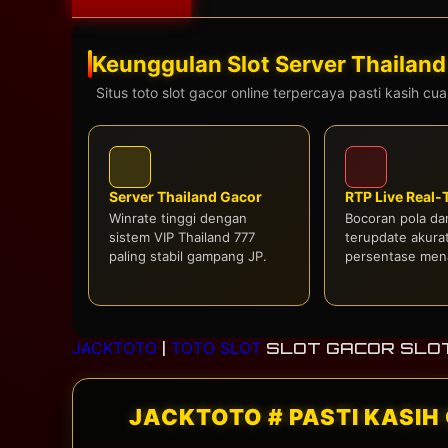
Keunggulan Slot Server Thaila
Situs toto slot gacor online terpercaya pasti kasih c
Server Thailand Gacor
RTP Live Real-
Winrate tinggi dengan
Bocoran pola da
sistem VIP Thailand 777
terupdate akura
paling stabil gampang JP.
persentase mena
JACKTOTO
|
TOTO SLOT
SLOT GACOR
SLOT
JACKTOTO # PASTI KASIH