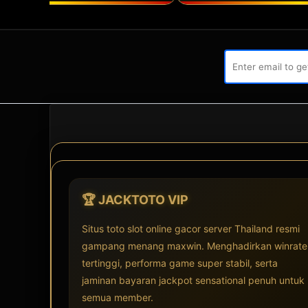
🏆 JACKTOTO VIP
Situs toto slot online gacor server Thailand resmi
gampang menang maxwin. Menghadirkan winrate
tertinggi, performa game super stabil, serta
jaminan bayaran jackpot sensational penuh untuk
semua member.