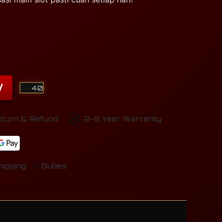
W
40
turn & Refund
2-9 Year Warranty
hipping
Duties