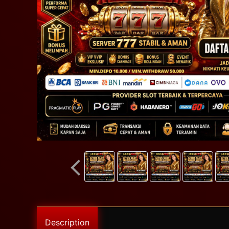
Description