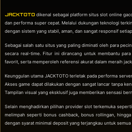
JACKTOTO
dikenal sebagai platform situs slot online g
dan performa super cepat. Melalui dukungan teknologi terk
dengan sistem yang stabil, aman, dan sangat responsif setiap
Sebagai salah satu situs yang paling diminati oleh para peci
secara real-time. Fitur ini dirancang untuk membantu pa
favorit, serta memperoleh referensi akurat dalam meraih jac
Keunggulan utama JACKTOTO terletak pada performa server Th
Akses game dapat dilakukan dengan sangat lancar tanpa ken
Tampilan visual yang eksklusif juga memberikan sensasi ber
Selain menghadirkan pilihan provider slot terkemuka sepert
melimpah seperti bonus cashback, bonus rollingan, hingga
dengan syarat minimal deposit yang terjangkau untuk semua 