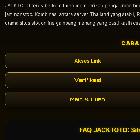
JACKTOTO terus berkomitmen memberikan pengalaman bermai
jam nonstop. Kombinasi antara server Thailand yang stabil,
utama situs slot online gampang menang yang pasti kasih cua
CARA
Akses Link
Verifikasi
Main & Cuan
FAQ JACKTOTO: Situ