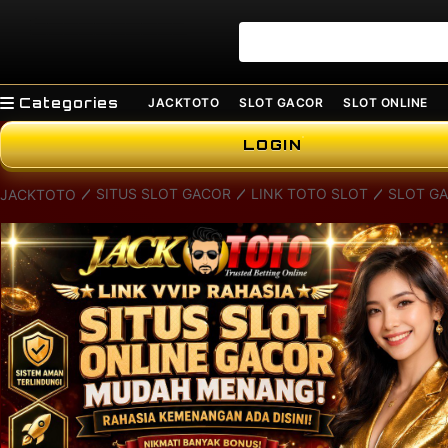
Categories
JACKTOTO
SLOT GACOR
SLOT ONLINE
LOGIN
/
/
/
SITUS SLOT GACOR
LINK TOTO SLOT
SLOT G
JACKTOTO