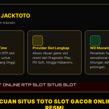
nd JACKTOTO
uan maxwin
Time
Provider Slot Lengkap
WD Maxwin 
n RTP slot
Akses ribuan game slot
Penarikan ha
t untuk
resmi dari Pragmatic Play,
sensational 
ng tinggi.
PG Soft, hingga Habanero.
hitungan det
potongan.
 ONLINE
RTP SLOT
SITUS SLOT
 CUAN SITUS TOTO SLOT GACOR ONLI
RESMI