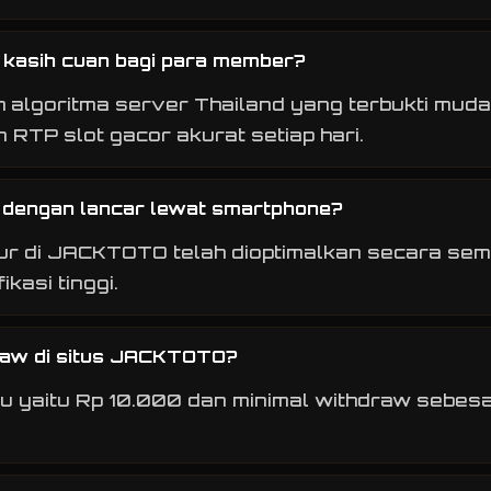
kasih cuan bagi para member?
eh algoritma server Thailand yang terbukti mu
RTP slot gacor akurat setiap hari.
dengan lancar lewat smartphone?
tur di JACKTOTO telah dioptimalkan secara se
kasi tinggi.
draw di situs JACKTOTO?
kau yaitu Rp 10.000 dan minimal withdraw sebe