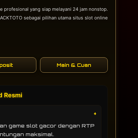
profesional yang siap melayani 24 jam nonstop.
JACKTOTO sebagai pilihan utama situs slot online
posit
Main & Cuan
d Resmi
+
han game slot gacor dengan RTP
untungan maksimal.