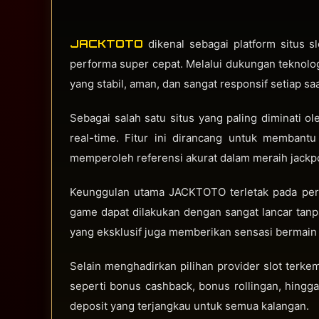
JACKTOTO
dikenal sebagai platform situs 
performa super cepat. Melalui dukungan teknolo
yang stabil, aman, dan sangat responsif setiap saa
Sebagai salah satu situs yang paling diminati o
real-time. Fitur ini dirancang untuk membant
memperoleh referensi akurat dalam meraih jackp
Keunggulan utama JACKTOTO terletak pada perfo
game dapat dilakukan dengan sangat lancar tanp
yang eksklusif juga memberikan sensasi bermain
Selain menghadirkan pilihan provider slot terk
seperti bonus cashback, bonus rollingan, hingg
deposit yang terjangkau untuk semua kalangan.