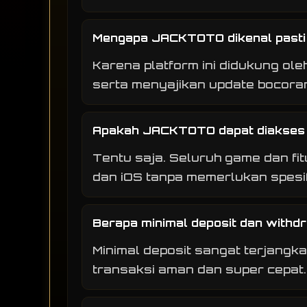
Mengapa JACKTOTO dikenal pasti 
Karena platform ini didukung ol
serta menyajikan update bocoran 
Apakah JACKTOTO dapat diakses 
Tentu saja. Seluruh game dan fi
dan iOS tanpa memerlukan spesifi
Berapa minimal deposit dan with
Minimal deposit sangat terjang
transaksi aman dan super cepat.