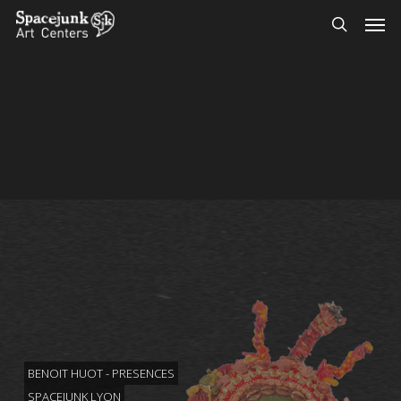
Skip
Men
to
search
main
content
BENOIT HUOT - PRESENCES
SPACEJUNK LYON