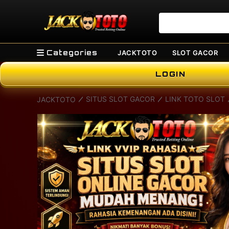
Categories
JACKTOTO
SLOT GACOR
LOGIN
/
/
SITUS SLOT GACOR
LINK TOTO SLOT
JACKTOTO