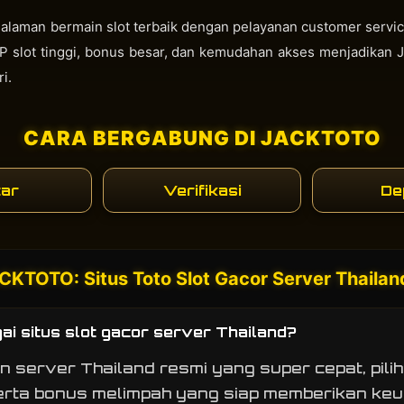
man bermain slot terbaik dengan pelayanan customer service 
TP slot tinggi, bonus besar, dan kemudahan akses menjadikan 
i.
CARA BERGABUNG DI JACKTOTO
tar
Verifikasi
De
CKTOTO: Situs Toto Slot Gacor Server Thailan
 situs slot gacor server Thailand?
server Thailand resmi yang super cepat, pili
serta bonus melimpah yang siap memberikan ke