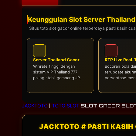
Keunggulan Slot Server Thaila
Situs toto slot gacor online terpercaya pasti kasih c
Server Thailand Gacor
RTP Live Real-
Winrate tinggi dengan
Bocoran pola da
sistem VIP Thailand 777
terupdate akura
paling stabil gampang JP.
persentase mena
JACKTOTO
|
TOTO SLOT
SLOT GACOR
SLOT
JACKTOTO # PASTI KASIH