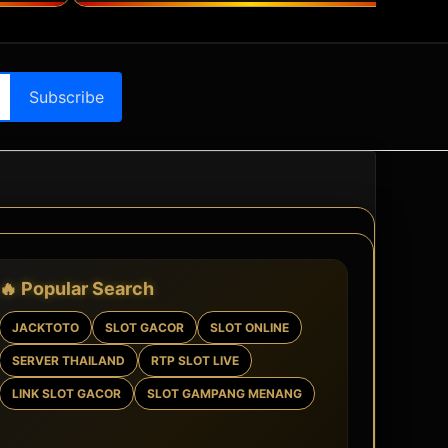
🔥 Popular Search
JACKTOTO
SLOT GACOR
SLOT ONLINE
SERVER THAILAND
RTP SLOT LIVE
LINK SLOT GACOR
SLOT GAMPANG MENANG