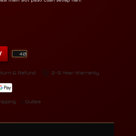
W
40
turn & Refund
2-9 Year Warranty
hipping
Duties