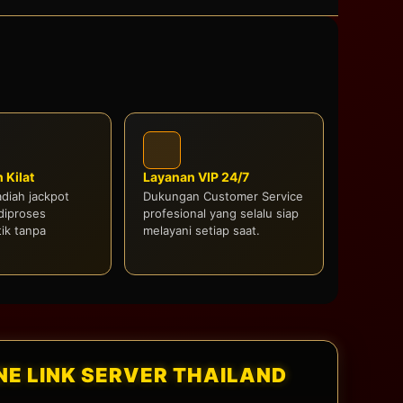
Kilat
Layanan VIP 24/7
diah jackpot
Dukungan Customer Service
diproses
profesional yang selalu siap
ik tanpa
melayani setiap saat.
NE LINK SERVER THAILAND