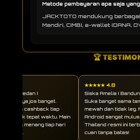
Metode pembayaran apa saja yang
JACKTOTO mendukung berbagai ops
Mandiri, CIMB), e-wallet (DANA, O
🏆 TESTIMO
★★★★★ 4.8
 ( Medan )
Siska Amelia ( Bandung )
sifnya jos banget.
Suka banget sama tampila
 dan cashback tiap
mewah dan tidak leg. Main 
masuk tepat waktu. Main
Android sangat mulus. Lin
pang menang tiap hari
Thailand resmi ini terbukti 
OTO.
cuan tanpa batas!