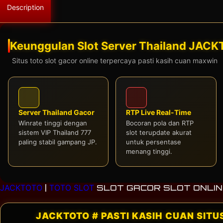
Description
Keunggulan Slot Server Thailand JAC
Situs toto slot gacor online terpercaya pasti kasih cuan maxwin
Server Thailand Gacor
RTP Live Real-Time
Winrate tinggi dengan
Bocoran pola dan RTP
sistem VIP Thailand 777
slot terupdate akurat
paling stabil gampang JP.
untuk persentase
menang tinggi.
JACKTOTO
|
TOTO SLOT
SLOT GACOR
SLOT ONLIN
JACKTOTO # PASTI KASIH CUAN SITU