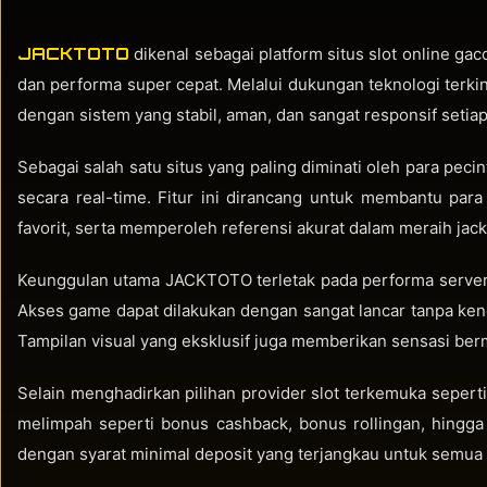
JACKTOTO
dikenal sebagai platform situs slot online g
dan performa super cepat. Melalui dukungan teknologi terk
dengan sistem yang stabil, aman, dan sangat responsif setiap
Sebagai salah satu situs yang paling diminati oleh para peci
secara real-time. Fitur ini dirancang untuk membantu pa
favorit, serta memperoleh referensi akurat dalam meraih jac
Keunggulan utama JACKTOTO terletak pada performa server Th
Akses game dapat dilakukan dengan sangat lancar tanpa ken
Tampilan visual yang eksklusif juga memberikan sensasi ber
Selain menghadirkan pilihan provider slot terkemuka sepert
melimpah seperti bonus cashback, bonus rollingan, hingga
dengan syarat minimal deposit yang terjangkau untuk semua 