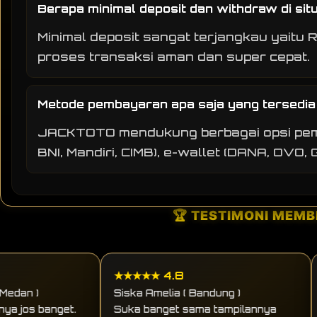
Berapa minimal deposit dan withdraw di s
Minimal deposit sangat terjangkau yaitu
proses transaksi aman dan super cepat.
Metode pembayaran apa saja yang tersedi
JACKTOTO mendukung berbagai opsi pembay
BNI, Mandiri, CIMB), e-wallet (DANA, OVO, 
🏆 TESTIMONI MEMB
★★★★★ 4.8
★
dan )
Siska Amelia ( Bandung )
A
 jos banget.
Suka banget sama tampilannya
D