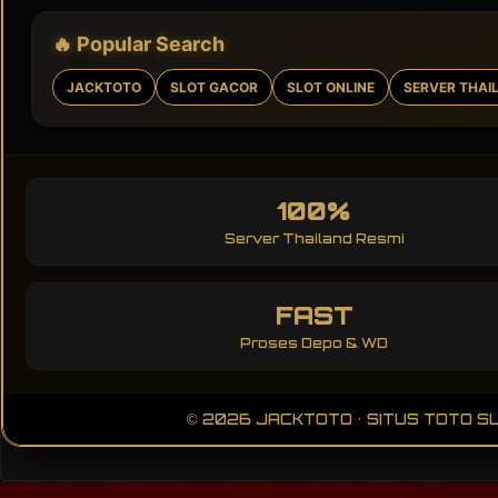
🔥 Popular Search
JACKTOTO
SLOT GACOR
SLOT ONLINE
SERVER THAI
100%
Server Thailand Resmi
FAST
Proses Depo & WD
© 2026 JACKTOTO • SITUS TOTO S