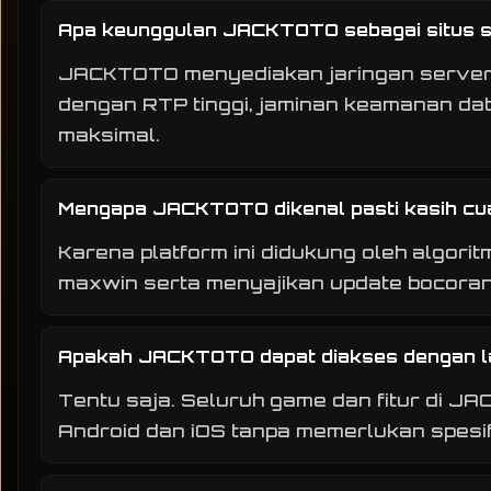
Apa keunggulan JACKTOTO sebagai situs s
JACKTOTO menyediakan jaringan server T
dengan RTP tinggi, jaminan keamanan da
maksimal.
Mengapa JACKTOTO dikenal pasti kasih cu
Karena platform ini didukung oleh algori
maxwin serta menyajikan update bocoran 
Apakah JACKTOTO dapat diakses dengan l
Tentu saja. Seluruh game dan fitur di J
Android dan iOS tanpa memerlukan spesifi