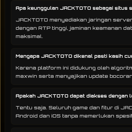
Apa keunggulan JACKTOTO sebagai situs s
JACKTOTO menyediakan jaringan server T
dengan RTP tinggi, jaminan keamanan da
maksimal.
Mengapa JACKTOTO dikenal pasti kasih cu
Karena platform ini didukung oleh algori
maxwin serta menyajikan update bocoran 
Apakah JACKTOTO dapat diakses dengan l
Tentu saja. Seluruh game dan fitur di J
Android dan iOS tanpa memerlukan spesifi