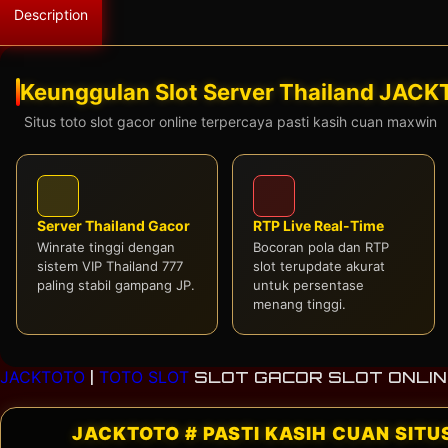
Description
Keunggulan Slot Server Thailand JAC
Situs toto slot gacor online terpercaya pasti kasih cuan maxwin
Server Thailand Gacor
RTP Live Real-Time
Winrate tinggi dengan
Bocoran pola dan RTP
sistem VIP Thailand 777
slot terupdate akurat
paling stabil gampang JP.
untuk persentase
menang tinggi.
JACKTOTO
|
TOTO SLOT
SLOT GACOR
SLOT ONLIN
JACKTOTO # PASTI KASIH CUAN SITU