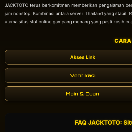
JACKTOTO terus berkomitmen memberikan pengalaman bermai
jam nonstop. Kombinasi antara server Thailand yang stabil,
utama situs slot online gampang menang yang pasti kasih cua
CARA
Akses Link
Verifikasi
Main & Cuan
FAQ JACKTOTO: Situ