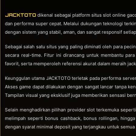
JACKTOTO
dikenal sebagai platform situs slot online g
dan performa super cepat. Melalui dukungan teknologi terk
dengan sistem yang stabil, aman, dan sangat responsif setiap
Sebagai salah satu situs yang paling diminati oleh para peci
secara real-time. Fitur ini dirancang untuk membantu pa
favorit, serta memperoleh referensi akurat dalam meraih jac
Keunggulan utama JACKTOTO terletak pada performa server Th
Akses game dapat dilakukan dengan sangat lancar tanpa ken
Tampilan visual yang eksklusif juga memberikan sensasi ber
Selain menghadirkan pilihan provider slot terkemuka sepert
melimpah seperti bonus cashback, bonus rollingan, hingga
dengan syarat minimal deposit yang terjangkau untuk semua 