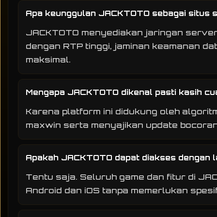
Apa keunggulan JACKTOTO sebagai situs s
JACKTOTO menyediakan jaringan server T
dengan RTP tinggi, jaminan keamanan da
maksimal.
Mengapa JACKTOTO dikenal pasti kasih cu
Karena platform ini didukung oleh algori
maxwin serta menyajikan update bocoran 
Apakah JACKTOTO dapat diakses dengan l
Tentu saja. Seluruh game dan fitur di J
Android dan iOS tanpa memerlukan spesifi