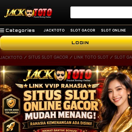
Categories
JACKTOTO
SLOT GACOR
SLOT ONLINE
LOGIN
/
/
/
SITUS SLOT GACOR
LINK TOTO SLOT
SLOT G
JACKTOTO