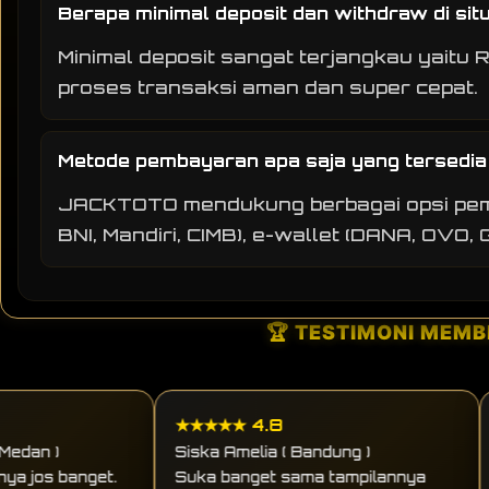
Berapa minimal deposit dan withdraw di s
Minimal deposit sangat terjangkau yaitu
proses transaksi aman dan super cepat.
Metode pembayaran apa saja yang tersedi
JACKTOTO mendukung berbagai opsi pembay
BNI, Mandiri, CIMB), e-wallet (DANA, OVO, 
🏆 TESTIMONI MEMB
★★★★★ 4.8
dan )
Siska Amelia ( Bandung )
A
a jos banget.
Suka banget sama tampilannya
D