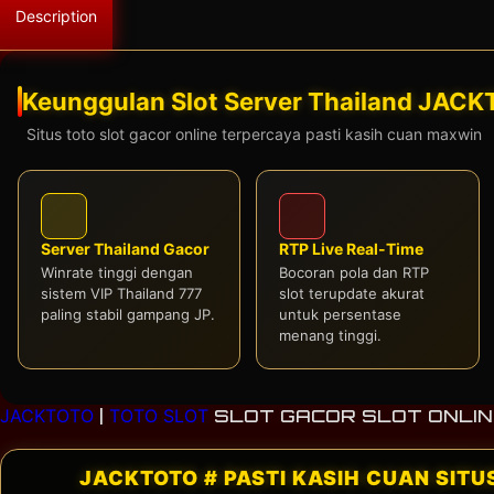
Description
Keunggulan Slot Server Thailand JAC
Situs toto slot gacor online terpercaya pasti kasih cuan maxwin
Server Thailand Gacor
RTP Live Real-Time
Winrate tinggi dengan
Bocoran pola dan RTP
sistem VIP Thailand 777
slot terupdate akurat
paling stabil gampang JP.
untuk persentase
menang tinggi.
JACKTOTO
|
TOTO SLOT
SLOT GACOR
SLOT ONLIN
JACKTOTO # PASTI KASIH CUAN SITU