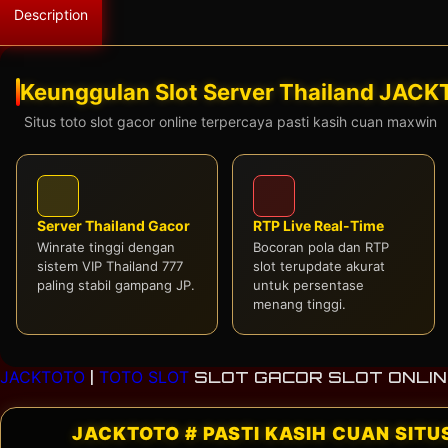
Description
Keunggulan Slot Server Thailand JAC
Situs toto slot gacor online terpercaya pasti kasih cuan maxwin
Server Thailand Gacor
RTP Live Real-Time
Winrate tinggi dengan
Bocoran pola dan RTP
sistem VIP Thailand 777
slot terupdate akurat
paling stabil gampang JP.
untuk persentase
menang tinggi.
JACKTOTO
|
TOTO SLOT
SLOT GACOR
SLOT ONLIN
JACKTOTO # PASTI KASIH CUAN SITU