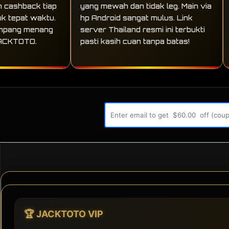
ashback tiap
yang mewah dan tidak leg. Main via
ta
epat waktu.
hp Android sangat mulus. Link
da
ang menang
server Thailand resmi ini terbukti
sl
KTOTO.
pasti kasih cuan tanpa batas!
ba
fa
🏆 JACKTOTO VIP