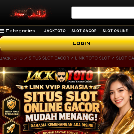
Categories
JACKTOTO
SLOT GACOR
SLOT ONLINE
LOGIN
/
/
/
SITUS SLOT GACOR
LINK TOTO SLOT
SLOT G
JACKTOTO