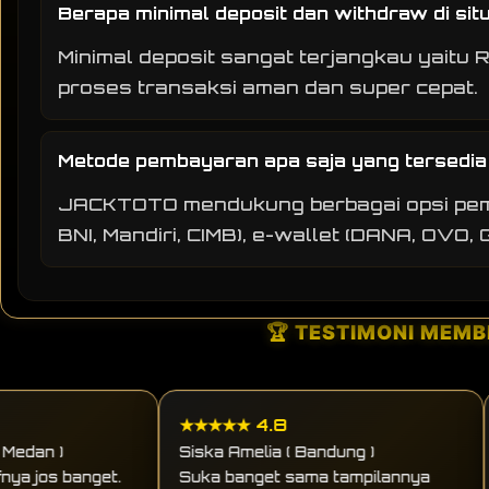
Berapa minimal deposit dan withdraw di s
Minimal deposit sangat terjangkau yaitu
proses transaksi aman dan super cepat.
Metode pembayaran apa saja yang tersedi
JACKTOTO mendukung berbagai opsi pembay
BNI, Mandiri, CIMB), e-wallet (DANA, OVO, 
🏆 TESTIMONI MEMB
★★★★★ 4.8
dan )
Siska Amelia ( Bandung )
A
a jos banget.
Suka banget sama tampilannya
D