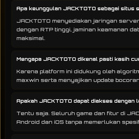
Apa keunggulan JACKTOTO sebagai situs s
JACKTOTO menyediakan jaringan server T
dengan RTP tinggi, jaminan keamanan da
maksimal.
Mengapa JACKTOTO dikenal pasti kasih cu
Karena platform ini didukung oleh algori
maxwin serta menyajikan update bocoran 
Apakah JACKTOTO dapat diakses dengan l
Tentu saja. Seluruh game dan fitur di J
Android dan iOS tanpa memerlukan spesifi