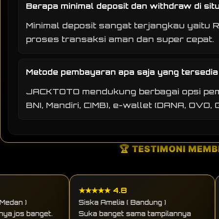
Berapa minimal deposit dan withdraw di s
Minimal deposit sangat terjangkau yaitu
proses transaksi aman dan super cepat.
Metode pembayaran apa saja yang tersedi
JACKTOTO mendukung berbagai opsi pembay
BNI, Mandiri, CIMB), e-wallet (DANA, OVO, 
🏆 TESTIMONI MEMB
★★★★★ 4.8
★
dan )
Siska Amelia ( Bandung )
A
 jos banget.
Suka banget sama tampilannya
D