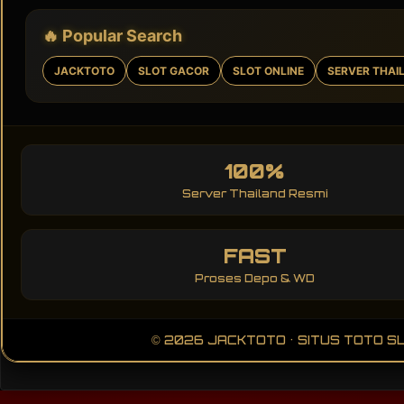
🔥 Popular Search
JACKTOTO
SLOT GACOR
SLOT ONLINE
SERVER THAI
100%
Server Thailand Resmi
FAST
Proses Depo & WD
© 2026 JACKTOTO • SITUS TOTO S