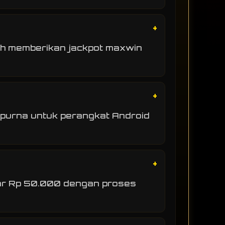
+
dah memberikan jackpot maxwin
+
mpurna untuk perangkat Android
+
sar Rp 50.000 dengan proses