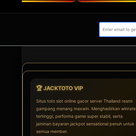
🏆 JACKTOTO VIP
Situs toto slot online gacor server Thailand resmi
gampang menang maxwin. Menghadirkan winrate
tertinggi, performa game super stabil, serta
jaminan bayaran jackpot sensational penuh untuk
semua member.