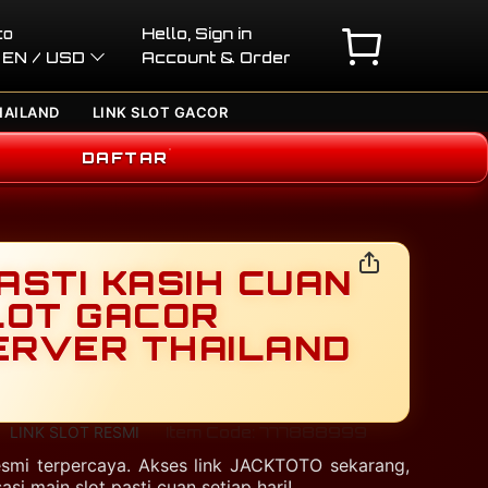
Hello, Sign in
to
 EN
/ USD
Account & Order
HAILAND
LINK SLOT GACOR
DAFTAR
ASTI KASIH CUAN
LOT GACOR
SERVER THAILAND
LINK SLOT RESMI
Item Code:
777888999
resmi terpercaya. Akses link JACKTOTO sekarang,
asi main slot pasti cuan setiap hari!