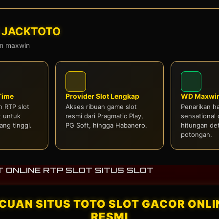
nd JACKTOTO
uan maxwin
Time
Provider Slot Lengkap
WD Maxwin 
n RTP slot
Akses ribuan game slot
Penarikan ha
t untuk
resmi dari Pragmatic Play,
sensational 
ng tinggi.
PG Soft, hingga Habanero.
hitungan det
potongan.
 ONLINE
RTP SLOT
SITUS SLOT
 CUAN SITUS TOTO SLOT GACOR ONLI
RESMI