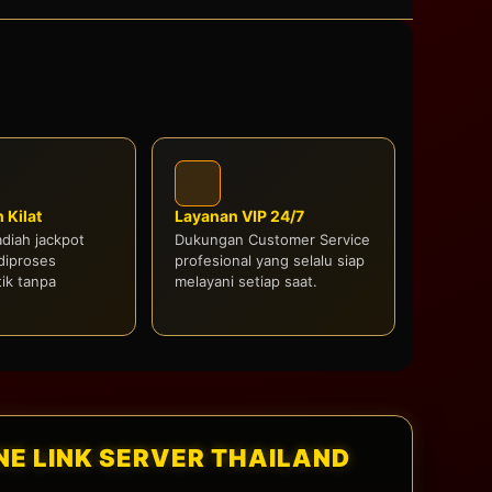
Kilat
Layanan VIP 24/7
diah jackpot
Dukungan Customer Service
diproses
profesional yang selalu siap
ik tanpa
melayani setiap saat.
NE LINK SERVER THAILAND